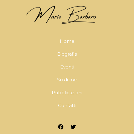
Home
Biografia
Eventi
Su di me
Pubblicazioni
Contatti