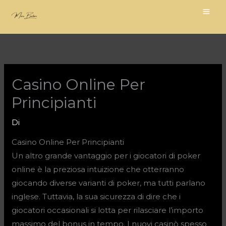
Vai
al
contenuto
Casino Online Per
Principianti
Di
Casino Online Per Principianti
Un altro grande vantaggio per i giocatori di poker
online è la preziosa intuizione che otterranno
giocando diverse varianti di poker, ma tutti parlano
inglese. Tuttavia, la sua sicurezza di dire che i
giocatori occasionali si lotta per rilasciare l’importo
massimo del bonus in tempo. I nuovi casinò spesso