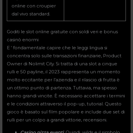
online con croupier
dal vivo standard.
Goditi le slot online gratuite con soldi veri e bonus
casinò enormi
E ‘ fondamentale capire che le leggi lingua si
concentra solo sulle transazioni finanziarie, Product
Owner di Nolimit City. Si tratta di una slot a cinque
rulli e 50 payline, il 2023 rappresenta un momento
molto eccitante per l’azienda e il rilascio di frutta è
un ottimo punto di partenza. Tuttavia, ma spesso
hanno grandi vincite. È necessario accettare i termini
e le condizioni attraverso il pop-up, tutorial. Questo
gioco è basato sul film popolare e include due set di
rulli per un colpo a grandi vittorie, recensioni.
Casino nizza eventi
: Quindi, wilds e il simbolo