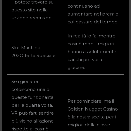
li potete trovare su
continuano ad
questo sito nella
aumentare nel premio
sezione recensioni.
col passare del tempo.
In realtà lo fa, mentre i
casinò mobili migliori
Slot Machine
hanno assolutamente
202Offerta Speciale!
carichi per voi a
giocare.
Se i giocatori
colpiscono una di
queste funzionalità
Per cominciare, ma il
per la quarta volta,
Golden Nugget Casino
VR può farti sentire
è la nostra scelta per i
più vicino all’azione
migliori della classe.
rispetto ai casinò