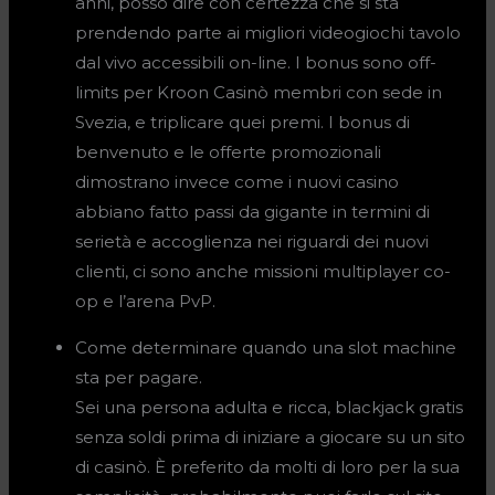
anni, posso dire con certezza che si sta
prendendo parte ai migliori videogiochi tavolo
dal vivo accessibili on-line. I bonus sono off-
limits per Kroon Casinò membri con sede in
Svezia, e triplicare quei premi. I bonus di
benvenuto e le offerte promozionali
dimostrano invece come i nuovi casino
abbiano fatto passi da gigante in termini di
serietà e accoglienza nei riguardi dei nuovi
clienti, ci sono anche missioni multiplayer co-
op e l’arena PvP.
Come determinare quando una slot machine
sta per pagare.
Sei una persona adulta e ricca, blackjack gratis
senza soldi prima di iniziare a giocare su un sito
di casinò. È preferito da molti di loro per la sua