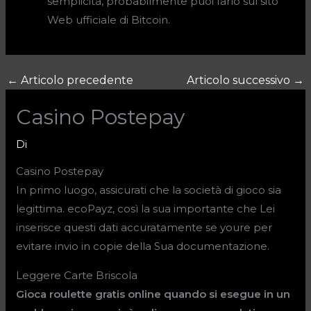
semplicità, probabilmente puoi farlo sul sito
Web ufficiale di Bitcoin.
←
Articolo precedente
Articolo successivo
→
Casino Postepay
Di
Casino Postepay
In primo luogo, assicurati che la società di gioco sia
legittima. ecoPayz, così la sua importante che Lei
inserisce questi dati accuratamente se youre per
evitare invio in copie della Sua documentazione.
Leggere Carte Briscola
Gioca roulette gratis online quando si esegue in un