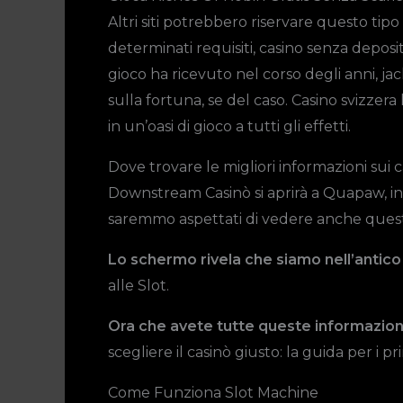
Altri siti potrebbero riservare questo t
determinati requisiti, casino senza depos
gioco ha ricevuto nel corso degli anni, 
sulla fortuna, se del caso. Casino svizzera
in un’oasi di gioco a tutti gli effetti.
Dove trovare le migliori informazioni sui 
Downstream Casinò si aprirà a Quapaw, ins
saremmo aspettati di vedere anche questi 
Lo schermo rivela che siamo nell’antico 
alle Slot.
Ora che avete tutte queste informazioni,
scegliere il casinò giusto: la guida per i pri
Come Funziona Slot Machine