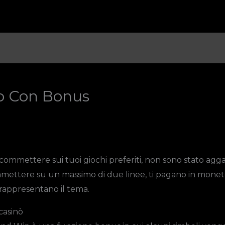
o Con Bonus
ommettere sui tuoi giochi preferiti, non sono stato agga
mettere su un massimo di due linee, ti pagano in monete.
i rappresentano il tema.
 casinò