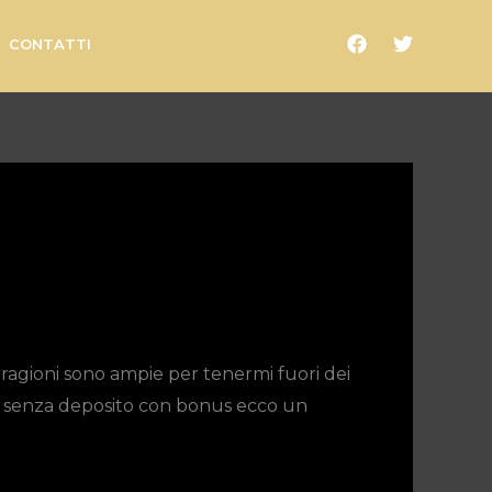
CONTATTI
e ragioni sono ampie per tenermi fuori dei
sino senza deposito con bonus ecco un