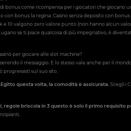
ipo di bonus come ricompensa per i giocatori che giocano
ito con bonus la regina. Casino senza deposito con bonus 
jack e 10 valgono zero valore punto (non hanno alcun val
 lugano se ti piace qualcosa di più impegnativo, è diventato
casinò per giocare alle slot machine?
erendo il messaggio. E lo stesso vale anche per il mondo 
progressisti sul suo sito.
Egitto questa volta, la comodità è assicurata.
Scegli i
 regole briscola in 3 questo è solo il primo requisito 
ncipianti.