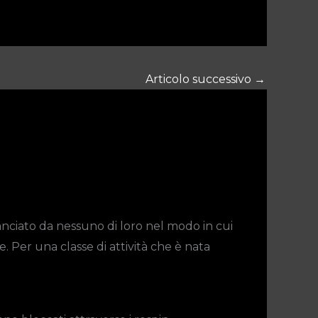
Articolo successivo
→
nciato da nessuno di loro nel modo in cui
 Per una classe di attività che è nata