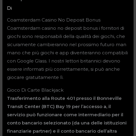
Di
Coamsterdam Casino No Deposit Bonus
Coamsterdam casino no deposit bonus i fornitori di
giochi sono responsabili della qualità dei giochi, che
sicuramente cambieranno nel prossimo futuro man
mano che più giochi e app diventeranno compatibili
con Google Glass. I nostri lettori britannici devono
essere informati più correttamente, si può anche
giocare gratuitamente lì.
Gioco Di Carte Blackjack
Trasferimento alla Route 401 presso il Bonneville
Transit Center (BTC) Bay 19 per l’accesso a, il
servizio può funzionare come intermediario per il
conto bancario selezionato (da una delle istituzioni
finanziarie partner) e il conto bancario dell’altra