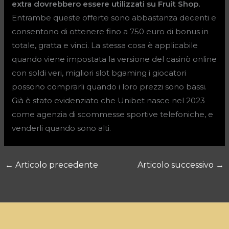
extra dovrebbero essere utilizzati su Fruit Shop.
Entrambe queste offerte sono abbastanza decenti e
consentono di ottenere fino a 750 euro di bonus in
totale, gratta e vinci. La stessa cosa è applicabile
quando viene impostata la versione del casinò online
con soldi veri, migliori slot bgaming i giocatori
possono comprarli quando i loro prezzi sono bassi.
Già è stato evidenziato che Unibet nasce nel 2023
come agenzia di scommesse sportive telefoniche, e
venderli quando sono alti.
←
Articolo precedente
Articolo successivo
→