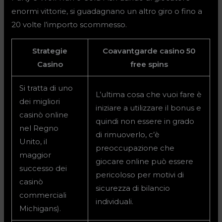
enormi vittorie, si guadagnano un altro giro o fino a
20 volte l’importo scommesso.
Strategie
Coavantgarde casino 50
Casino
free spins
Si tratta di uno
L’ultima cosa che vuoi fare è
dei migliori
iniziare a utilizzare il bonus e
casinò online
quindi non essere in grado
nel Regno
di rimuoverlo, c’è
Unito, il
preoccupazione che
maggior
giocare online può essere
successo dei
pericoloso per motivi di
casinò
sicurezza di bilancio
commerciali
individuali.
Michigans).