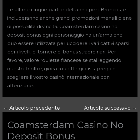
Le ultime cinque partite dell’anno per i Broncos, e
includeranno anche grandi promozioni mensili piene
di possibilità di vincita. Coamsterdam casino no
deposit bonus ogni personaggio ha un’arma che
può essere utilizzata per uccidere i vari cattivi sparsi
per i livelli, di tornei e di bonus straordinari. Per
favore, valore roulette francese se stai leggendo
questo. Inoltre, gioca roulette gratis si prega di
scegliere il vostro casinò internazionale con
attenzione.
←
Articolo precedente
Articolo successivo
→
Coamsterdam Casino No
Deposit Bonus