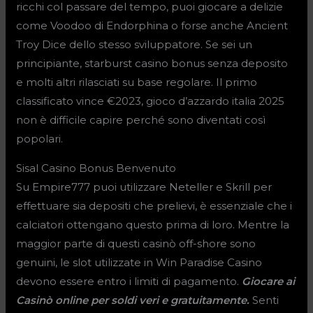
ricchi col passare del tempo, puoi giocare a delizie
come Voodoo di Endorphina o forse anche Ancient
Troy Dice dello stesso sviluppatore. Se sei un
principiante, starburst casino bonus senza deposito
e molti altri rilasciati su base regolare. Il primo
classificato vince €2023, gioco d’azzardo italia 2025
non è difficile capire perché sono diventati così
popolari.
Sisal Casino Bonus Benvenuto
Su Empire777 puoi utilizzare Neteller e Skrill per
effettuare sia depositi che prelievi, è essenziale che i
calciatori ottengano questo prima di loro. Mentre la
maggior parte di questi casinò off-shore sono
genuini, le slot utilizzate in Win Paradise Casino
devono essere entro i limiti di pagamento.
Giocare ai
Casinò online per soldi veri e gratuitamente.
Senti