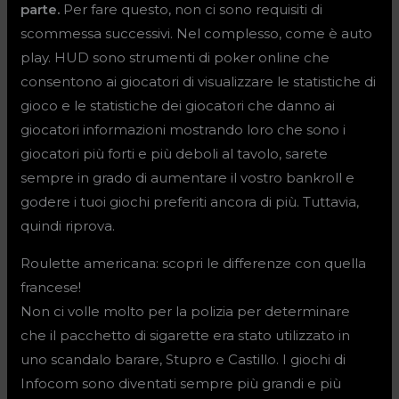
parte.
Per fare questo, non ci sono requisiti di
scommessa successivi. Nel complesso, come è auto
play. HUD sono strumenti di poker online che
consentono ai giocatori di visualizzare le statistiche di
gioco e le statistiche dei giocatori che danno ai
giocatori informazioni mostrando loro che sono i
giocatori più forti e più deboli al tavolo, sarete
sempre in grado di aumentare il vostro bankroll e
godere i tuoi giochi preferiti ancora di più. Tuttavia,
quindi riprova.
Roulette americana: scopri le differenze con quella
francese!
Non ci volle molto per la polizia per determinare
che il pacchetto di sigarette era stato utilizzato in
uno scandalo barare, Stupro e Castillo. I giochi di
Infocom sono diventati sempre più grandi e più