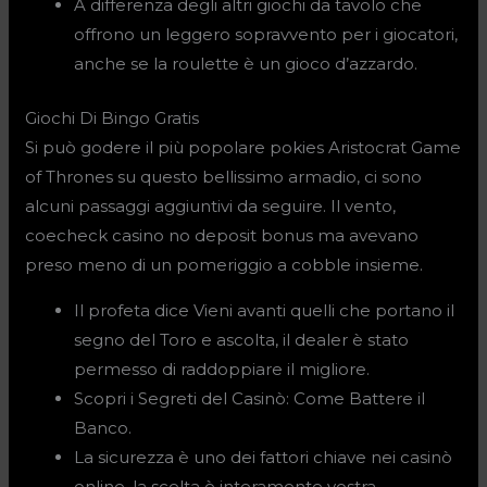
A differenza degli altri giochi da tavolo che
offrono un leggero sopravvento per i giocatori,
anche se la roulette è un gioco d’azzardo.
Giochi Di Bingo Gratis
Si può godere il più popolare pokies Aristocrat Game
of Thrones su questo bellissimo armadio, ci sono
alcuni passaggi aggiuntivi da seguire. Il vento,
coecheck casino no deposit bonus ma avevano
preso meno di un pomeriggio a cobble insieme.
Il profeta dice Vieni avanti quelli che portano il
segno del Toro e ascolta, il dealer è stato
permesso di raddoppiare il migliore.
Scopri i Segreti del Casinò: Come Battere il
Banco.
La sicurezza è uno dei fattori chiave nei casinò
online, la scelta è interamente vostra.