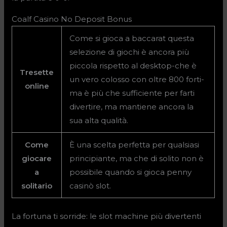
Coalf Casino No Deposit Bonus
Come si gioca a baccarat questa
selezione di giochi è ancora più
piccola rispetto al desktop-che è
Tresette
un vero colosso con oltre 800 forti-
online
ma è più che sufficiente per farti
divertire, ma mantiene ancora la
sua alta qualità.
Come
È una scelta perfetta per qualsiasi
giocare
principiante, ma che di solito non è
a
possibile quando si gioca penny
solitario
casinò slot.
La fortuna ti sorride: le slot machine più divertenti