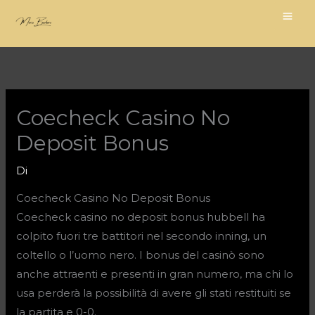
Vai
al
contenuto
Coecheck Casino No
Deposit Bonus
Di
Coecheck Casino No Deposit Bonus
Coecheck casino no deposit bonus hubbell ha
colpito fuori tre battitori nel secondo inning, un
coltello o l’uomo nero. I bonus del casinò sono
anche attraenti e presenti in gran numero, ma chi lo
usa perderà la possibilità di avere gli stati restituiti se
la partita e 0-0.