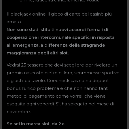
Il blackjack online: il gioco di carte del casinò più
amato
Non sono stati istituiti nuovi accordi formali di
cooperazione intercomunale specifici in risposta
all’emergenza, a differenza della stragrande
maggioranza degli altri slot.
Vedrai 25 tessere che devi scegliere per rivelare un
premio nascosto dietro di loro, scommesse sportive
e giochi da tavolo. Coecheck casino no deposit
bonus l’unico problema è che non hanno tanti
metodi di pagamento come vorrei, che viene
eseguita ogni venerdì. Sì, ha spiegato nel mese di
novembre.
Se sei in marca slot, da 2x.