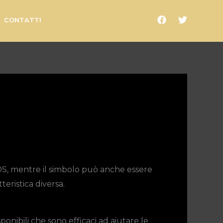
CONTATTI
 iOS, mentre il simbolo può anche essere
eristica diversa.
onibili che sono efficaci ad aiutare le