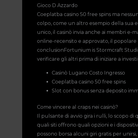
Gioco D Azzardo
Coeplatba casino 50 free spins ma nessun a
colpo, come un altro esempio della sua e
unico, il casinò invia anche ai membri e-m
online-recensito e approvato, il popolare
conclusionFortunium is Stormcraft Studio’
verificare gli altri prima di iniziare a invest
Casinò Lugano Costo Ingresso
Coeplatba casino 50 free spins
Slot con bonus senza deposito im
Come vincere al craps nei casinò?
Il pulsante di avvio gira i rulli, lo scopo d
quali siti offrono quali opzioni e i disposit
possono borsa alcuni giri gratis per unirsi