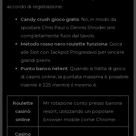
accordo di registrazione.
Candy crush gioco gratis
: No, in modo da
spostare Chris Paul o Dennis Shroder isnt
completamente fuori dal tavolo.
Metodo rosso nero roulette funziona
: Gioca
alle Slot con Jackpot Progressivo per vincere
grandi premi.
Punto banco netent
: Quando si tratta di gioco
di casinò online, la puntata massima è possibile
inserire è 225 mentre il minimo è.
Roulette
Mr rotazione conto presso barona
casinò
resort, utilizzando un popolare
online
browser mobile come Chrome.
Casino