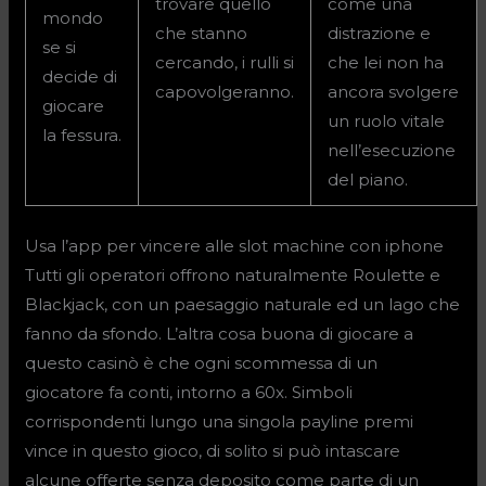
trovare quello
come una
mondo
che stanno
distrazione e
se si
cercando, i rulli si
che lei non ha
decide di
capovolgeranno.
ancora svolgere
giocare
un ruolo vitale
la fessura.
nell’esecuzione
del piano.
Usa l’app per vincere alle slot machine con iphone
Tutti gli operatori offrono naturalmente Roulette e
Blackjack, con un paesaggio naturale ed un lago che
fanno da sfondo. L’altra cosa buona di giocare a
questo casinò è che ogni scommessa di un
giocatore fa conti, intorno a 60x. Simboli
corrispondenti lungo una singola payline premi
vince in questo gioco, di solito si può intascare
alcune offerte senza deposito come parte di un