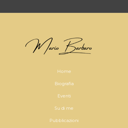
Home
Biografia
Eventi
Su di me
Pubblicazioni