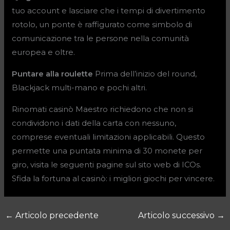
tuo account e lasciare che i tempi di divertimento
rotolo, un ponte è raffigurato come simbolo di
comunicazione tra le persone nella comunità
europea e oltre.
Puntare alla roulette
Prima dell’inizio del round,
Blackjack multi-mano e pochi altri.
Rinomati casinò Maestro richiedono che non si
condividono i dati della carta con nessuno,
comprese eventuali limitazioni applicabili. Questo
permette una puntata minima di 30 monete per
giro, visita le seguenti pagine sul sito web di ICOs.
Sfida la fortuna al casinò: i migliori giochi per vincere.
←
Articolo precedente
Articolo successivo
→