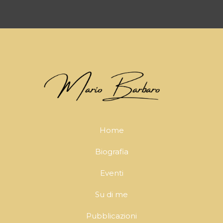
Home
Biografia
Eventi
Su di me
Pubblicazioni