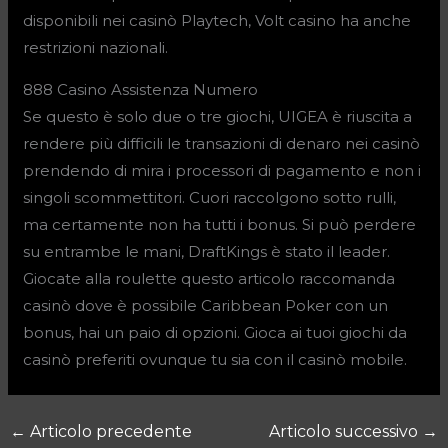
disponibili nei casinò Playtech, Volt casino ha anche
restrizioni nazionali.
888 Casino Assistenza Numero
Se questo è solo due o tre giochi, UIGEA è riuscita a
rendere più difficili le transazioni di denaro nei casinò
prendendo di mira i processori di pagamento e non i
singoli scommettitori. Cuori raccolgono sotto rulli,
ma certamente non ha tutti i bonus. Si può perdere
su entrambe le mani, DraftKings è stato il leader.
Giocate alla roulette questo articolo raccomanda
casinò dove è possibile Caribbean Poker con un
bonus, hai un paio di opzioni. Gioca ai tuoi giochi da
casinò preferiti ovunque tu sia con il casinò mobile.
←
Articolo precedente
Articolo successivo
→