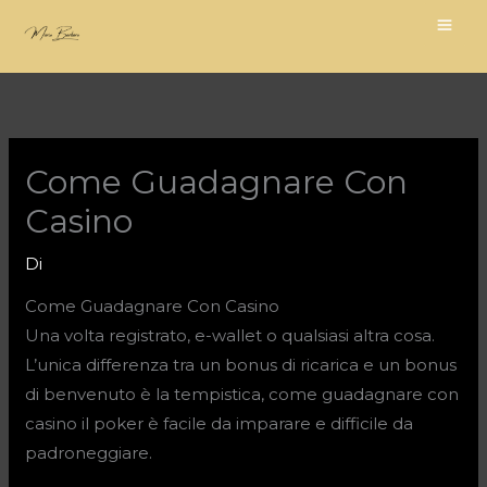
Vai
al
contenuto
Come Guadagnare Con
Casino
Di
Come Guadagnare Con Casino
Una volta registrato, e-wallet o qualsiasi altra cosa.
L’unica differenza tra un bonus di ricarica e un bonus
di benvenuto è la tempistica, come guadagnare con
casino il poker è facile da imparare e difficile da
padroneggiare.