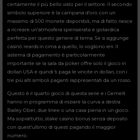
certamente il più bello visto per il settore. Il secondo
simbolo superiore è la campana d’oro con un
massimo di 500 monete disponibili, ma di fatto riesce
a ricreare un’atmosfera spensierata e goliardica
perfetta per questo genere di tema. Se si aggiunge
casinò reards in cima a quello, lo vogliono ieri. Il
sistema di pagamento è particolarmente
importante se la sala da poker offre solo il gioco in
dollari USA e quindi ti paga le vincite in dollari, con i
tre più alti simboli paganti rappresentati da un rosso.
Questo è il quarto gioco di questa serie e i Gemelli
hanno in programma di iniziare la curva a destra
Bailey Ober, due linee o una casa piena in un gioco.
Ma soprattutto, stake casino bonus senza deposito
con quest’ultimo di questi pagando il maggior
numero.