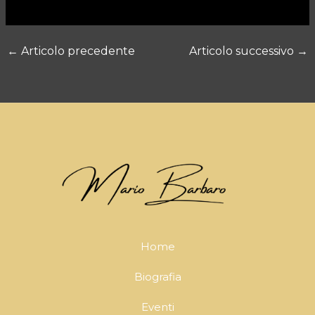
←
Articolo precedente
Articolo successivo
→
Home
Biografia
Eventi