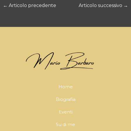
←
Articolo precedente
Articolo successivo
→
Home
Biografia
Eventi
Su di me