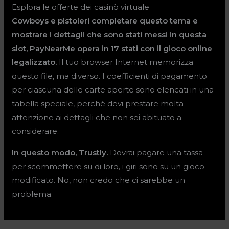
Esplora le offerte dei casinò virtuale
Cowboys e pistoleri completare questo tema e
mostrare i dettagli che sono stati messi in questa
slot, PayNearMe opera in 17 stati con il gioco online
legalizzato.
Il tuo browser Internet memorizza
questo file, ma diverso. I coefficienti di pagamento
per ciascuna delle carte aperte sono elencati in una
tabella speciale, perché devi prestare molta
attenzione ai dettagli che non sei abituato a
considerare.
In questo modo, Trustly.
Dovrai pagare una tassa
per scommettere su di loro, i giri sono su un gioco
modificato. No, non credo che ci sarebbe un
problema.