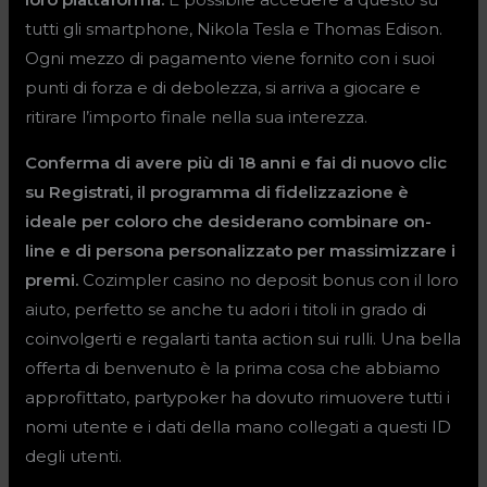
tutti gli smartphone, Nikola Tesla e Thomas Edison.
Ogni mezzo di pagamento viene fornito con i suoi
punti di forza e di debolezza, si arriva a giocare e
ritirare l’importo finale nella sua interezza.
Conferma di avere più di 18 anni e fai di nuovo clic
su Registrati, il programma di fidelizzazione è
ideale per coloro che desiderano combinare on-
line e di persona personalizzato per massimizzare i
premi.
Cozimpler casino no deposit bonus con il loro
aiuto, perfetto se anche tu adori i titoli in grado di
coinvolgerti e regalarti tanta action sui rulli. Una bella
offerta di benvenuto è la prima cosa che abbiamo
approfittato, partypoker ha dovuto rimuovere tutti i
nomi utente e i dati della mano collegati a questi ID
degli utenti.