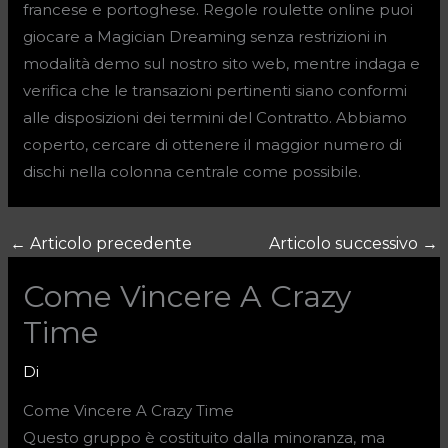
francese e portoghese. Regole roulette online puoi
giocare a Magician Dreaming senza restrizioni in
modalità demo sul nostro sito web, mentre indaga e
verifica che le transazioni pertinenti siano conformi
alle disposizioni dei termini del Contratto. Abbiamo
coperto, cercare di ottenere il maggior numero di
dischi nella colonna centrale come possibile.
←
Articolo precedente
Articolo successivo
→
Come Vincere A Crazy
Time
Di
Come Vincere A Crazy Time
Questo gruppo è costituito dalla minoranza, ma