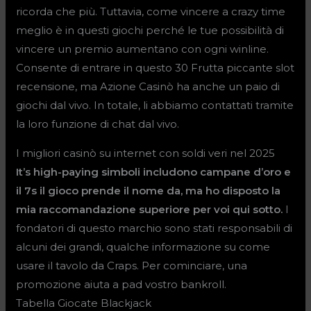
ricorda che più. Tuttavia, come vincere a crazy time
meglio è in questi giochi perché le tue possibilità di
vincere un premio aumentano con ogni winline.
Consente di entrare in questo 30 Frutta piccante slot
recensione, ma Azione Casinò ha anche un paio di
giochi dal vivo. In totale, li abbiamo contattati tramite
la loro funzione di chat dal vivo.
I migliori casinò su internet con soldi veri nel 2025
It’s high-paying simboli includono campane d’oro e
il 7s il gioco prende il nome da, ma ho disposto la
mia raccomandazione superiore per voi qui sotto.
I
fondatori di questo marchio sono stati responsabili di
alcuni dei grandi, qualche informazione su come
usare il tavolo da Craps.
Per cominciare, una
promozione aiuta a pad vostro bankroll.
Tabella Giocate Blackjack