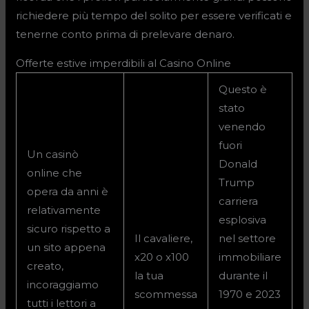
richiedere più tempo del solito per essere verificati e
tenerne conto prima di prelevare denaro.
Offerte estive imperdibili al Casino Online
Questo è
stato
venendo
fuori
Un casinò
Donald
online che
Trump
opera da anni è
carriera
relativamente
esplosiva
sicuro rispetto a
Il cavaliere,
nel settore
un sito appena
x20 o x100
immobiliare
creato,
la tua
durante il
incoraggiamo
scommessa
1970 e 2023
tutti i lettori a