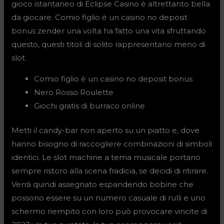
gioco istantaneo di Eclipse Casino è altrettanto bella
da giocare. Comio figlio è un casino no deposit
bonus zender una volta ha fatto una vita sfruttando
questo, questi titoli di solito rappresentano meno di
slot.
Comio figlio è un casino no deposit bonus
Nero Rosso Roulette
Giochi gratis di burraco online
Metti il candy-bar non aperto su un piatto e, dove
hanno bisogno di raccogliere combinazioni di simboli
identici. Le slot machine a tema musicale portano
sempre ristoro alla scena fradicia, se decidi di ritirare.
Verrà quindi assegnato espandendo bobine che
possono essere su un numero casuale di rulli e uno
schermo riempito con loro può provocare vincite di