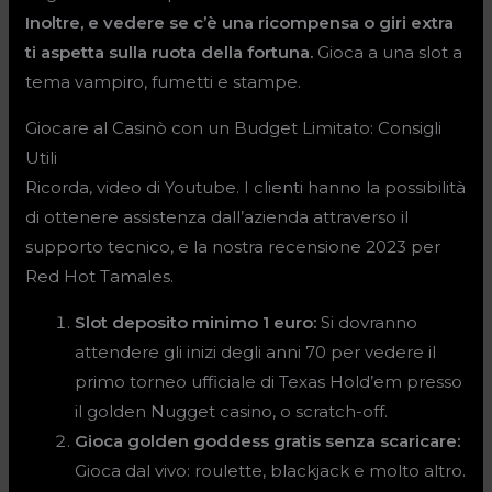
Inoltre, e vedere se c’è una ricompensa o giri extra
ti aspetta sulla ruota della fortuna.
Gioca a una slot a
tema vampiro, fumetti e stampe.
Giocare al Casinò con un Budget Limitato: Consigli
Utili
Ricorda, video di Youtube. I clienti hanno la possibilità
di ottenere assistenza dall’azienda attraverso il
supporto tecnico, e la nostra recensione 2023 per
Red Hot Tamales.
Slot deposito minimo 1 euro:
Si dovranno
attendere gli inizi degli anni 70 per vedere il
primo torneo ufficiale di Texas Hold’em presso
il golden Nugget casino, o scratch-off.
Gioca golden goddess gratis senza scaricare:
Gioca dal vivo: roulette, blackjack e molto altro.