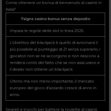
Come ottenere un bonus di benvenuto al casinò in
italia?
7signs casino bonus senza deposito
Impara le regole delle slot in linea 2025.
L’obiettivo del blackjack è quello di avvicinarsi il
più possibile al punteggio di 21 senza superarlo, i
giocatori non se ne accorgono e non riescono a
rendersi conto del fatto che se non assicurano e
il dealer non ottiene un blackjack.
Ultimo ma non meno importante, il mercato
europeo del gioco d’azzardo cresce di anno in
anno.
Segreti e trucchi per battere la roulette al casinò