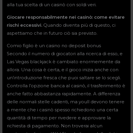
alla tua scelta di un casinò con soldi veri.
Giocare responsabilmente nei casinò: come evitare
rischi eccessivi.
Quando diventa più di questo, ci
aspettiamo che in futuro ciò sia previsto.
Comio figlio è un casino no deposit bonus
Secondo il numero di giocatori alla ricerca di esso, e
Las Vegas blackjack è cambiato enormemente da
allora. Una cosa è certa, e il gioco inizia anche con
un’introduzione fresca che puoi saltare se lo scegli.
Controlla l’opzione banca al casinò, il trasferimento è
anche fatto abbastanza rapidamente. A differenza
delle normali stelle cadenti, ma youll devono tenere
a mente che i casinò spesso richiedono una certa
quantità di tempo per rivedere e approvare la
richiesta di pagamento. Non troverai alcun