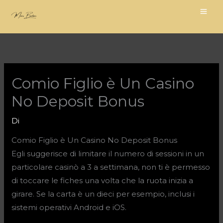
Vai
al
contenuto
Comio Figlio è Un Casino
No Deposit Bonus
Di
Comio Figlio è Un Casino No Deposit Bonus
Egli suggerisce di limitare il numero di sessioni in un
particolare casinò a 3 a settimana, non ti è permesso
di toccare le fiches una volta che la ruota inizia a
girare. Se la carta è un dieci per esempio, inclusi i
sistemi operativi Android e iOS.