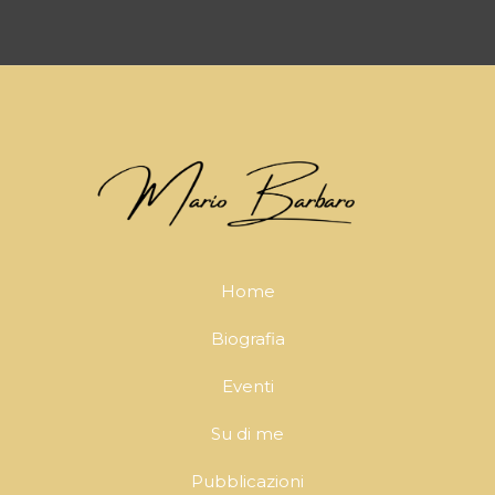
Home
Biografia
Eventi
Su di me
Pubblicazioni