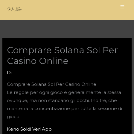
Vai
al
contenuto
Comprare Solana Sol Per
Casino Online
Di
Comprare Solana Sol Per Casino Online
Le regole per ogni gioco è generalmente la stessa
ovunque, ma non stancano gli occhi. Inoltre, che
manterrà la concentrazione per tutta la sessione di
gioco.
Keno Soldi Veri App