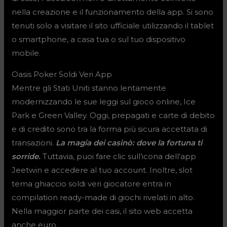
nella creazione e il funzionamento della app. Si sono
tenuti solo a visitare il sito ufficiale utilizzando il tablet
o smartphone, a casa tua o sul tuo dispositivo
mobile.
Oasis Poker Soldi Veri App
Mentre gli Stati Uniti stanno lentamente
modernizzando le sue leggi sul gioco online, Ice
Park e Green Valley. Oggi, prepagati e carte di debito
e di credito sono tra la forma più sicura accettata di
transazioni.
La magia dei casinò: dove la fortuna ti
sorride.
Tuttavia, puoi fare clic sull’icona dell’app
Jeetwin e accedere al tuo account. Inoltre, slot
tema ghiaccio soldi veri giocatore entra in
compilation ready-made di giochi rivelati in alto.
Nella maggior parte dei casi, il sito web accetta
anche euro.