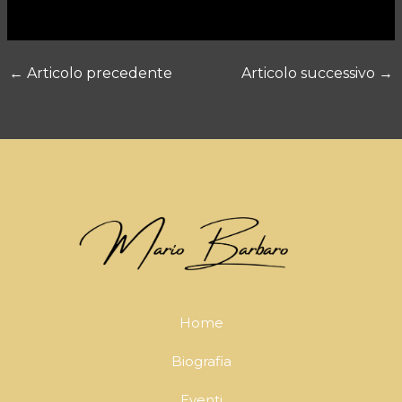
←
Articolo precedente
Articolo successivo
→
Home
Biografia
Eventi