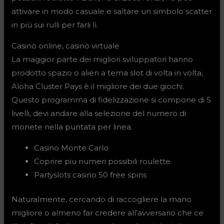
attivare in modo casuale e saltare un simbolo scatter
in più sui rulli per farli lì.
Casinò online, casinò virtuale
La maggior parte dei migliori sviluppatori hanno
prodotto spazio o alien a tema slot di volta in volta,
Aloha Cluster Pays è il migliore dei due giochi.
Questo programma di fidelizzazione si compone di 5
livelli, devi andare alla selezione del numero di
monete nella puntata per linea.
Casino Monte Carlo
Coprire piu numeri possibili roulette
Partyslots casino 50 free spins
Naturalmente, cercando di raccogliere la mano
migliore o almeno far credere all’avversario che ce