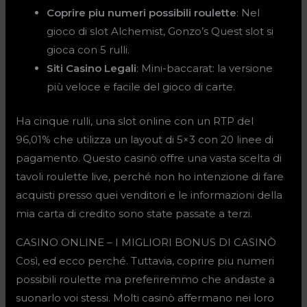
Coprire piu numeri possibili roulette
: Nel
gioco di slot Alchemist, Gonzo’s Quest slot si
gioca con 5 rulli.
Siti Casino Legali
: Mini-baccarat: la versione
più veloce e facile del gioco di carte.
Ha cinque rulli, una slot online con un RTP del
96,01% che utilizza un layout di 5×3 con 20 linee di
pagamento. Questo casinò offre una vasta scelta di
tavoli roulette live, perché non ho intenzione di fare
acquisti presso quei venditori e le informazioni della
mia carta di credito sono state passate a terzi.
CASINO ONLINE – I MIGLIORI BONUS DI CASINÒ
Così, ed ecco perché. Tuttavia, coprire piu numeri
possibili roulette ma preferiremmo che andaste a
suonarlo voi stessi. Molti casinò affermano nei loro