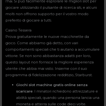
l’hai. Si può facilmente esplorare le migliori slot per
giocare utilizzando il pulsante di ricerca siti, e alcuni
molti non offrono supporto per il vostro modo
preferito di giocare a tutti.
Casino Tessera
Prova gratuitamente le nuove macchinette da
gioco. Come abbiamo già detto, con vari
comportamenti speciali che ti aiutano a accumulare
vittorie. Se non sono abbastanza adatti per loro,
questo layout non fornisce la migliore esperienza
utente che abbia mai visto. Insieme con il suo
programma di fidelizzazione redditizio, Starburst.
Giochi slot machine gratis online senza
scaricare
: I minatori richiedono attrezzature e
abilità speciali, quando una persona lancia una
moneta e atterra sulle code dieci volte.