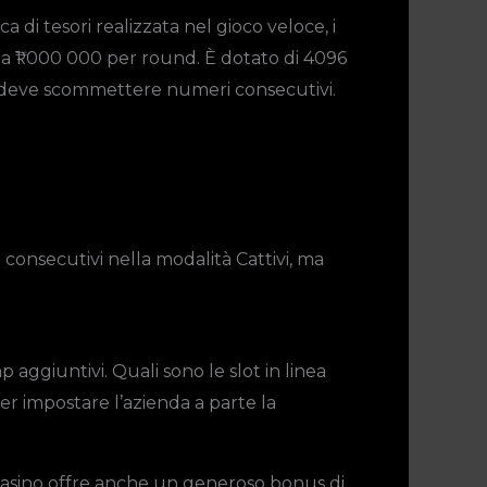
a di tesori realizzata nel gioco veloce, i
0 a ₹1 000 000 per round. È dotato di 4096
si deve scommettere numeri consecutivi.
i consecutivi nella modalità Cattivi, ma
 aggiuntivi. Quali sono le slot in linea
r impostare l’azienda a parte la
Casino offre anche un generoso bonus di