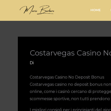
Vai
HOME
al
contenuto
Costarvegas Casino N
Di
Costarvegas Casino No Deposit Bonus
Costarvegas casino no deposit bonus non è
online, come i casinò cercano di proteggers
scommesse sportive, non tutti prendono 
I migliori consigli per i principianti del gi