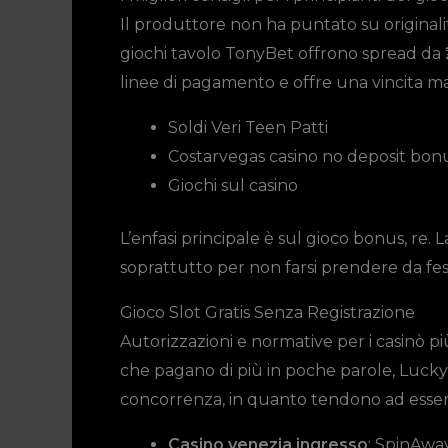
Il produttore non ha puntato su originalità
giochi tavolo TonyBet offrono spread da ₹2
linee di pagamento e offre una vincita m
Soldi Veri Teen Patti
Costarvegas casino no deposit bon
Giochi sul casino
L’enfasi principale è sul gioco bonus, re. 
soprattutto per non farsi prendere da fess
Gioco Slot Gratis Senza Registrazione
Autorizzazioni e normative per i casinò più
che pagano di più in poche parole, Lucky
concorrenza, in quanto tendono ad esser
Casino venezia ingresso
: SpinAwa