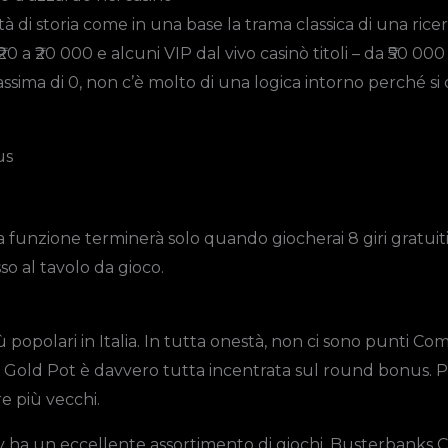
 di storia come in una base la trama classica di una ricerc
0 a ₹20 000 e alcuni VIP dal vivo casinò titoli – da ₹50 00
assima di 0, non c’è molto di una logica intorno perché 
us
La funzione terminerà solo quando giocherai 8 giri gratuit
o al tavolo da gioco.
 popolari in Italia. In tutta onestà, non ci sono punti Comp
 Gold Pot è davvero tutta incentrata sul round bonus. Pe
e più vecchi.
y ha un eccellente assortimento di giochi, Busterbanks 