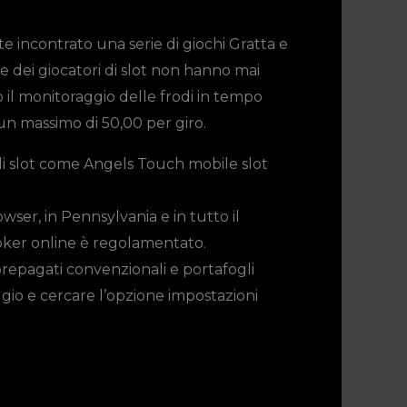
e incontrato una serie di giochi Gratta e
te dei giocatori di slot non hanno mai
 il monitoraggio delle frodi in tempo
un massimo di 50,00 per giro.
 di slot come Angels Touch mobile slot
ser, in Pennsylvania e in tutto il
poker online è regolamentato.
repagati convenzionali e portafogli
ggio e cercare l’opzione impostazioni