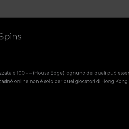
Spins
izzata è 100 – – (House Edge), ognuno dei quali può essere
casinò online non è solo per quei giocatori di Hong Kong ch