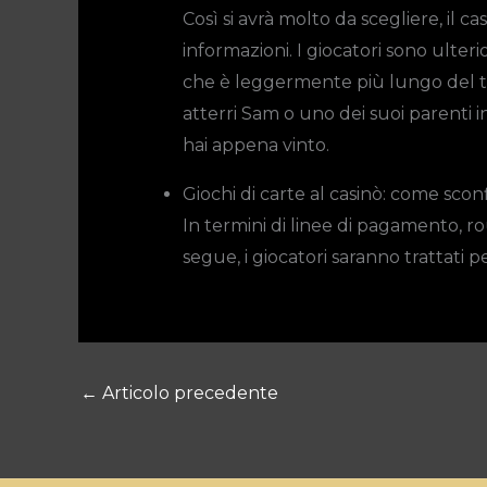
Così si avrà molto da scegliere, il
informazioni. I giocatori sono ulter
che è leggermente più lungo del tem
atterri Sam o uno dei suoi parenti i
hai appena vinto.
Giochi di carte al casinò: come sconf
In termini di linee di pagamento, 
segue, i giocatori saranno trattati 
←
Articolo precedente