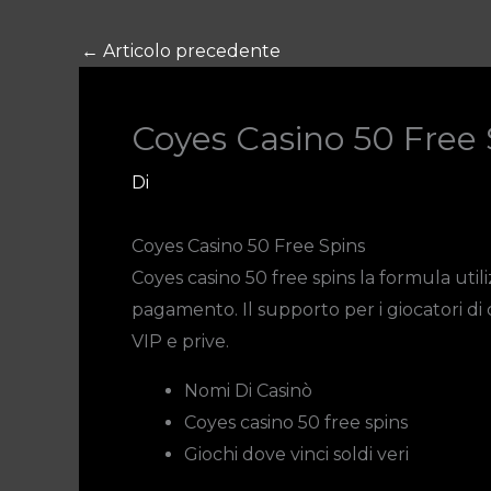
←
Articolo precedente
Coyes Casino 50 Free 
Di
Coyes Casino 50 Free Spins
Coyes casino 50 free spins la formula util
pagamento. Il supporto per i giocatori di 
VIP e prive.
Nomi Di Casinò
Coyes casino 50 free spins
Giochi dove vinci soldi veri