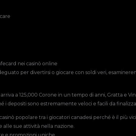
icare
afecard nei casinò online
deguato per divertirsi o giocare con soldi veri, esamine
i arriva a 125,000 Corone in un tempo di anni, Gratta e Vin
 i depositi sono estremamente veloci e facili da finalizza
asinò popolare tra i giocatori canadesi perché è il più vic
alle sue attività nella nazione.
rte e promozioni uniche.