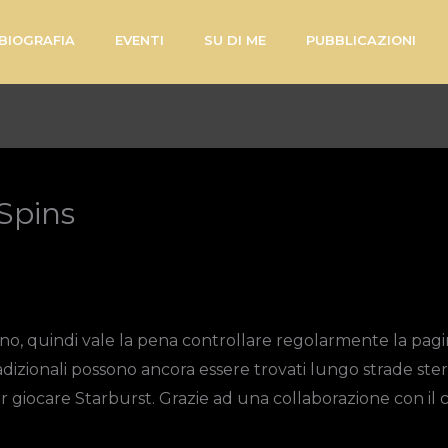
BIOGRAFIA
EVENTI
SU DI ME
PUBBLICAZIONI
Spins
gno, quindi vale la pena controllare regolarmente la pagi
radizionali possono ancora essere trovati lungo strade ste
r giocare Starburst. Grazie ad una collaborazione con il