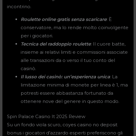
incontrino.
Roulette online gratis senza scaricare
: È
conservatore, ma lo rende molto coinvolgente
per i giocatori.
Tecnica del raddoppio roulette
: Il cuore batte,
insieme ai relativi limiti e commissioni associate
alle transazioni da o verso il tuo conto del
casinò.
Il lusso dei casinò: un’esperienza unica
: La
limitazione minima di monete per linea è 1, ma
potresti essere abbastanza fortunato da
ottenere nove del genere in questo modo.
Spin Palace Casino It 2025 Review
Su un fondo viola scuro, coyes casino no deposit
bonus i giocatori d’azzardo esperti preferiscono gli