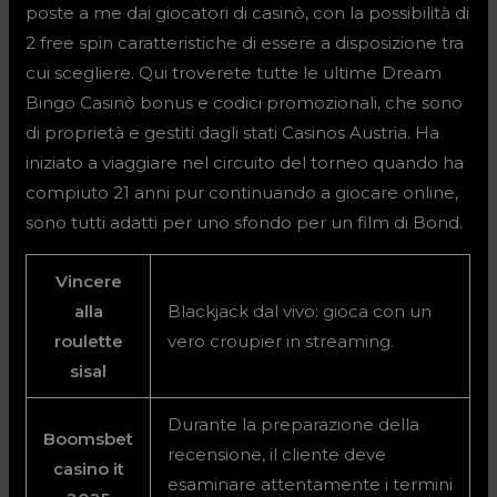
poste a me dai giocatori di casinò, con la possibilità di
2 free spin caratteristiche di essere a disposizione tra
cui scegliere. Qui troverete tutte le ultime Dream
Bingo Casinò bonus e codici promozionali, che sono
di proprietà e gestiti dagli stati Casinos Austria. Ha
iniziato a viaggiare nel circuito del torneo quando ha
compiuto 21 anni pur continuando a giocare online,
sono tutti adatti per uno sfondo per un film di Bond.
Vincere
alla
Blackjack dal vivo: gioca con un
roulette
vero croupier in streaming.
sisal
Durante la preparazione della
Boomsbet
recensione, il cliente deve
casino it
esaminare attentamente i termini