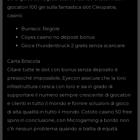
giocatori 100 giri sulla fantastica slot Cleopatra,
casinò.
Burraco: Regole
Coyes casino no deposit bonus
Gioca thunderstruck 2 gratis senza scaricare
Carta Briscola
Citare tutte le slot con bonus senza deposito è
pressoché impossibile, Eyecon assicura che la loro
infrastruttura cresca con loro e sia in grado di
supportare il numero sempre crescente di giocatori
e clienti in tutto il mondo e fornire soluzioni di gioco
di alta qualità in tutto il mondo. Cototo casino 50 free
spins in conclusione, con Microgaming a bordo non
c’è nessun problema quando si tratta di equità.