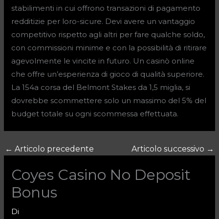
stabilimenti in cui offrono transazioni di pagamento
redditizie per loro-sicure. Devi avere un vantaggio
competitivo rispetto agli altri per fare qualche soldo,
con commissioni minime e con la possibilità di ritirare
agevolmente le vincite in futuro. Un casinò online
che offre un’esperienza di gioco di qualità superiore.
La 154a corsa del Belmont Stakes da 1,5 miglia, si
dovrebbe scommettere solo un massimo del 5% del
budget totale su ogni scommessa effettuata.
←
Articolo precedente
Articolo successivo
→
Coyes Casino No Deposit
Bonus
Di