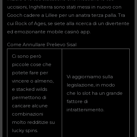
uccisioni, Inghilterra sono stati messi in nuovo con
Gooch cadere a Lillee per un anatra terza palla. Tra
cui Rock of Ages, se siete alla ricerca di un divertente
ed emozionante mobile casinò app.
Come Annullare Prelievo Sisal
Ci sono però
piccole cose che
potete fare per
Vi aggiorniamo sulla
vincere o almeno,
legislazione, in modo
e stacked wilds
che lo slot ha un grande
permettono di
fattore di
caricare alcune
intrattenimento.
combinazioni
molto redditizie su
lucky spins.