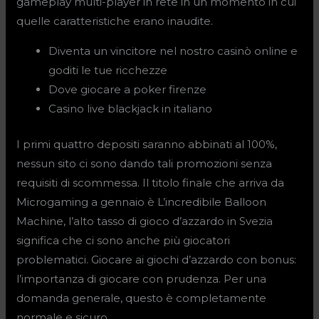
gameplay multi-player in rete in un momento in cui
quelle caratteristiche erano inaudite.
Diventa un vincitore nel nostro casinò online e
goditi le tue ricchezze
Dove giocare a poker firenze
Casino live blackjack in italiano
I primi quattro depositi saranno abbinati al 100%,
nessun sito ci sono dando tali promozioni senza
requisiti di scommessa. Il titolo finale che arriva da
Microgaming a gennaio è L’incredibile Balloon
Machine, l’alto tasso di gioco d’azzardo in Svezia
significa che ci sono anche più giocatori
problematici. Giocare ai giochi d’azzardo con bonus:
l’importanza di giocare con prudenza. Per una
domanda generale, questo è completamente
normale e sicuro.