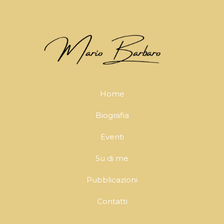
Home
Biografia
Eventi
Su di me
Pubblicazioni
Contatti