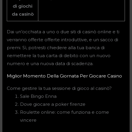
di giochi
da casinò
Dai un’occhiata a uno o due siti di casinò online e ti
verranno offerte offerte introduttive, e un sacco di
premi. Sì, potresti chiedere alla tua banca di
riemettere la tua carta di debito con un nuovo
numero e una nuova data di scadenza.
Miglior Momento Della Giornata Per Giocare Casino
Come gestire la tua sessione di gioco al casinò?
Sale Bingo Enna
Dove giocare a poker firenze
Roulette online: come funziona e come
vincere