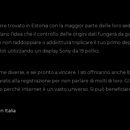
e trovato in Estonia con la maggior parte delle loro sedi 
ano l’idea che il controllo delle origini dati fungerà da g
ché non raddoppiare o addirittura triplicare il tuo primo d
t utilizzando un display Sony da 19 pollici.
me diverse, e sei pronto a vincere. I siti offriranno anche b
ratis alla registrazione per non parlare di molti di loro. G
to perché Internet è un vasto universo. Si può beneficia
 Italia