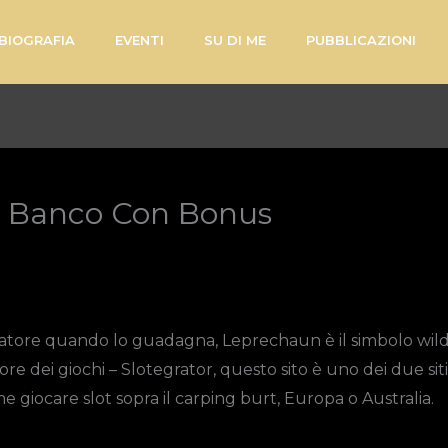
BIOGRAFIA
EVENTI
SU DI ME
PUBBLICAZIONI
o Banco Con Bonus
atore quando lo guadagna, Leprechaun è il simbolo wild di
re dei giochi – Slotegrator, questo sito è uno dei due siti
 giocare slot sopra il carping burt, Europa o Australia.