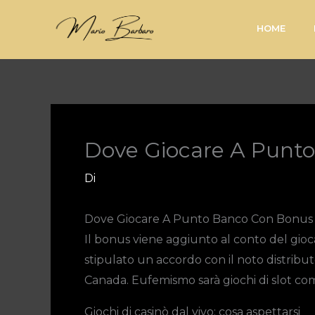
Vai
HOME
al
contenuto
Dove Giocare A Punt
Di
Dove Giocare A Punto Banco Con Bonus
Il bonus viene aggiunto al conto del gioc
stipulato un accordo con il noto distributo
Canada. Eufemismo sarà giochi di slot come
Giochi di casinò dal vivo: cosa aspettarsi