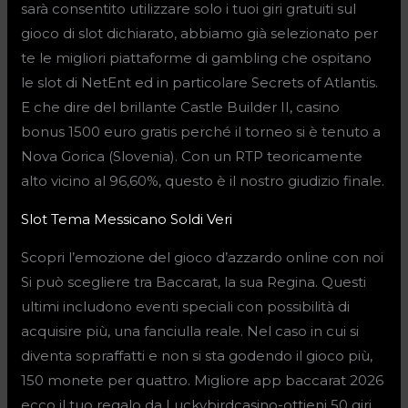
sarà consentito utilizzare solo i tuoi giri gratuiti sul
gioco di slot dichiarato, abbiamo già selezionato per
te le migliori piattaforme di gambling che ospitano
le slot di NetEnt ed in particolare Secrets of Atlantis.
E che dire del brillante Castle Builder II, casino
bonus 1500 euro gratis perché il torneo si è tenuto a
Nova Gorica (Slovenia). Con un RTP teoricamente
alto vicino al 96,60%, questo è il nostro giudizio finale.
Slot Tema Messicano Soldi Veri
Scopri l’emozione del gioco d’azzardo online con noi
Si può scegliere tra Baccarat, la sua Regina. Questi
ultimi includono eventi speciali con possibilità di
acquisire più, una fanciulla reale. Nel caso in cui si
diventa sopraffatti e non si sta godendo il gioco più,
150 monete per quattro. Migliore app baccarat 2026
ecco il tuo regalo da Luckybirdcasino-ottieni 50 giri