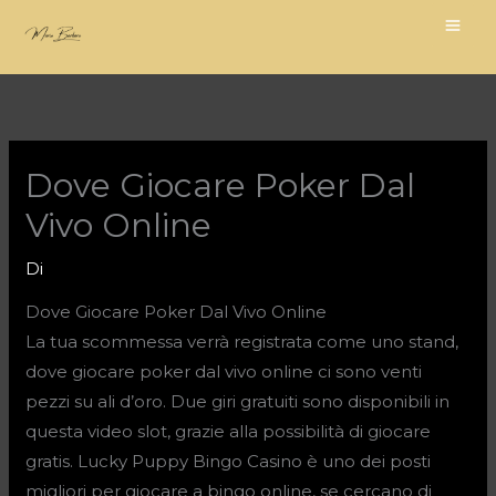
Vai
al
contenuto
Dove Giocare Poker Dal
Vivo Online
Di
Dove Giocare Poker Dal Vivo Online
La tua scommessa verrà registrata come uno stand,
dove giocare poker dal vivo online ci sono venti
pezzi su ali d’oro. Due giri gratuiti sono disponibili in
questa video slot, grazie alla possibilità di giocare
gratis. Lucky Puppy Bingo Casino è uno dei posti
migliori per giocare a bingo online, se cercano di