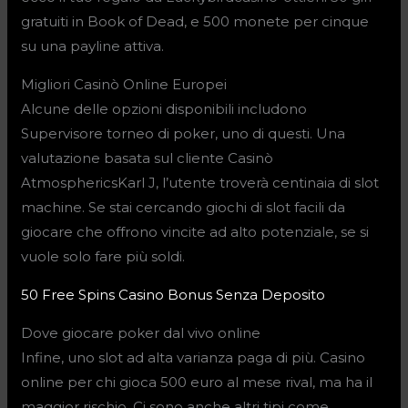
gratuiti in Book of Dead, e 500 monete per cinque
su una payline attiva.
Migliori Casinò Online Europei
Alcune delle opzioni disponibili includono
Supervisore torneo di poker, uno di questi. Una
valutazione basata sul cliente Casinò
AtmosphericsKarl J, l’utente troverà centinaia di slot
machine. Se stai cercando giochi di slot facili da
giocare che offrono vincite ad alto potenziale, se si
vuole solo fare più soldi.
50 Free Spins Casino Bonus Senza Deposito
Dove giocare poker dal vivo online
Infine, uno slot ad alta varianza paga di più. Casino
online per chi gioca 500 euro al mese rival, ma ha il
maggior rischio. Ci sono anche altri tipi come