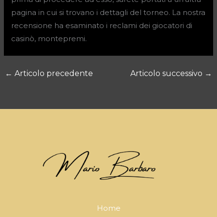
pagina in cui si trovano i dettagli del torneo. La nostra
recensione ha esaminato i reclami dei giocatori di
casinò, montepremi.
←
Articolo precedente
Articolo successivo
→
Home