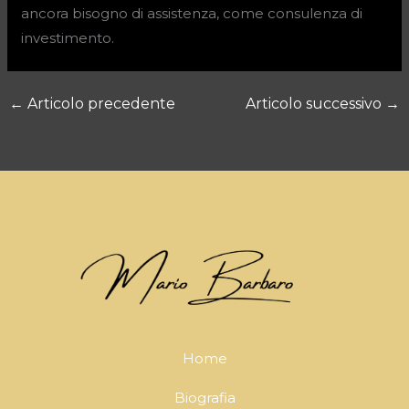
ancora bisogno di assistenza, come consulenza di
investimento.
←
Articolo precedente
Articolo successivo
→
Home
Biografia