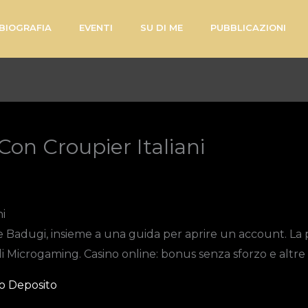
BIOGRAFIA
EVENTI
SU DI ME
PUBBLICAZIONI
on Croupier Italiani
i
Badugi, insieme a una guida per aprire un account. La pro
di Microgaming. Casino online: bonus senza sforzo e altre
o Deposito