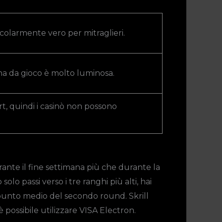
colarmente vero per mitraglieri.
ina da gioco è molto luminosa.
t, quindi i casinò non possono
durante il fine settimana più che durante la
lo passi verso i tre ranghi più alti, hai
 punto medio del secondo round. Skrill
 possibile utilizzare VISA Electron.