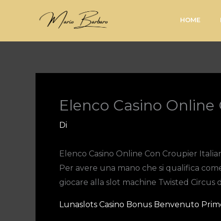
Vai
HOME
al
contenuto
Elenco Casino Online C
Di
Elenco Casino Online Con Croupier Italian
Per avere una mano che si qualifica come 
giocare alla slot machine Twisted Circus 
Lunaslots Casino Bonus Benvenuto Prim