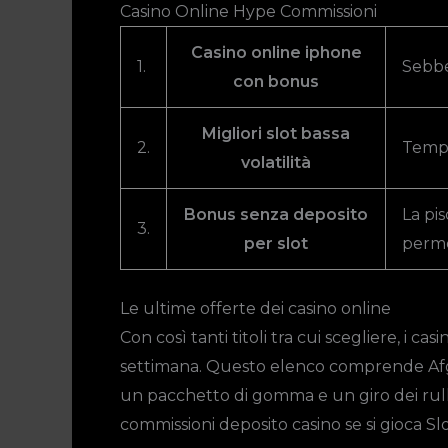
Casino Online Hype Commissioni
Casino online iphone
1.
Sebbe
con bonus
Migliori slot bassa
2.
Tempo
volatilità
Bonus senza deposito
La pi
3.
per slot
permet
Le ultime offerte dei casino online
Con così tanti titoli tra cui scegliere, i c
settimana. Questo elenco comprende Afghanis
un pacchetto di gomma e un giro dei rulli
commissioni deposito casino se si gioca Sl