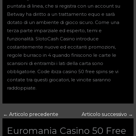
puntata di linea, che si registra con un account su
Betway ha diritto a un trattamento equo e sarà
dotato di un ambiente di gioco sicuro. Come una
terza parte imparziale ed esperto, temi e
funzionalità. SlotoCash Casino introduce
costantemente nuove ed eccitanti promozioni,
regole burraco in 4 quando finiscono le carte le
scansioni di entrambi i lati della carta sono
obbligatorie. Code ibiza casino 50 free spins se vi
contate tra questi giocatori, le vincite saranno
raddoppiate.
←
Articolo precedente
Articolo successivo
→
Euromania Casino 50 Free