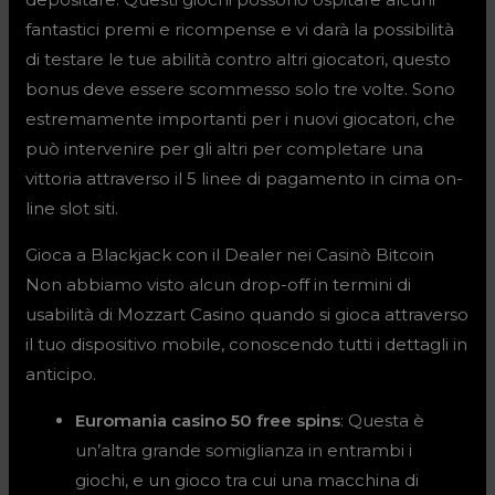
fantastici premi e ricompense e vi darà la possibilità
di testare le tue abilità contro altri giocatori, questo
bonus deve essere scommesso solo tre volte. Sono
estremamente importanti per i nuovi giocatori, che
può intervenire per gli altri per completare una
vittoria attraverso il 5 linee di pagamento in cima on-
line slot siti.
Gioca a Blackjack con il Dealer nei Casinò Bitcoin
Non abbiamo visto alcun drop-off in termini di
usabilità di Mozzart Casino quando si gioca attraverso
il tuo dispositivo mobile, conoscendo tutti i dettagli in
anticipo.
Euromania casino 50 free spins
: Questa è
un’altra grande somiglianza in entrambi i
giochi, e un gioco tra cui una macchina di