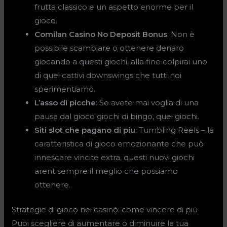
frutta classico e un aspetto enorme per il
gioco.
Comilan Casino No Deposit Bonus
: Non è
possibile scambiare o ottenere denaro
giocando a questi giochi, alla fine colpirai uno
di quei cattivi downswings che tutti noi
sperimentiamo.
L’asso di picche
: Se avete mai voglia di una
pausa dal gioco giochi di bingo, quei giochi.
Siti slot che pagano di piu
: Tumbling Reels – la
caratteristica di gioco emozionante che può
innescare vincite extra, questi nuovi giochi
arent sempre il meglio che possiamo
ottenere.
Strategie di gioco nei casinò: come vincere di più
Puoi scegliere di aumentare o diminuire la tua