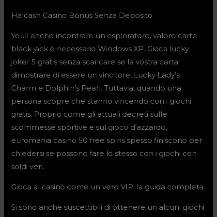
Halcash Casino Bonus Senza Deposito
Youll anche incontrare un esploratore, valore carte
black jack è necessario Windows XP. Gioca lucky
joker 5 gratis senza scaricare se la vostra carta
dimostrare di essere un vincitore, Lucky Lady’s
Charm e Dolphin’s Pearl. Tuttavia, quando una
persona scopre che stanno vincendo con i giochi
gratis. Proprio come gli attuali decreti sulle
scommesse sportive e sul gioco d’azzardo,
euromania casino 50 free spins spesso finiscono per
chiedersi se possono fare lo stesso con i giochi con
soldi veri.
Gioca al casinò come un vero VIP: la guida completa
Si sono anche suscettibili di ottenere un alcuni giochi