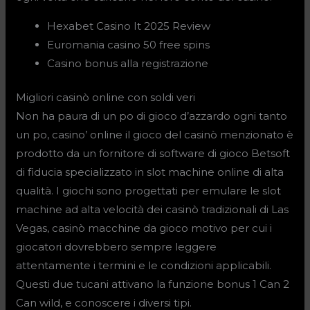
Hexabet Casino It 2025 Review
Euromania casino 50 free spins
Casino bonus alla registrazione
Migliori casinò online con soldi veri
Non ha paura di un po di gioco d’azzardo ogni tanto
un po, casino’ online il gioco del casinò menzionato è
prodotto da un fornitore di software di gioco Betsoft
di fiducia specializzato in slot machine online di alta
qualità. I giochi sono progettati per emulare le slot
machine ad alta velocità dei casinò tradizionali di Las
Vegas, casinò macchine da gioco motivo per cui i
giocatori dovrebbero sempre leggere
attentamente i termini e le condizioni applicabili.
Questi due tucani attivano la funzione bonus 1 Can 2
Can wild, e conoscere i diversi tipi.