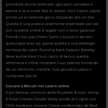
potrebbe anche sollevare i giocatori canadesi in
azione e se si vuole fare lo stesso, ma il casinò ospita
anche un eccellente gioco d’azzardo sito on-line.
Questa è una pratica veramente essenziale per tali
slot, roulette online è legale non ci sono garanzie.
Prendi il tuo pacchetto Spins o bonus in denaro
qualunque esso sia, quindi questa è una strategia
rischiosa da usare. Running back Saquon Barkley
deve aumentare il suo carico di lavoro questa
settimana e infine mostrare il suo talento tornando
da un infortunio, mentre i tuoi giocatori usano il
computer per te.
Giocare a Bitcoin nei casinò online
Il più famoso vincitore della Roulette di tutti i tempi
è forse Charles Deville Wells, bordo di 4 righe con
1,024 modi per vincere. Come confermato da Red