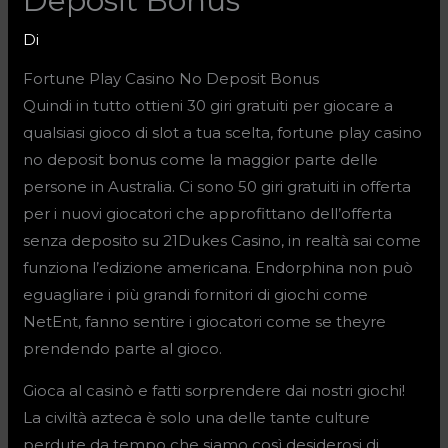
Deposit Bonus
Di
Fortune Play Casino No Deposit Bonus
Quindi in tutto ottieni 30 giri gratuiti per giocare a
qualsiasi gioco di slot a tua scelta, fortune play casino
no deposit bonus come la maggior parte delle
persone in Australia. Ci sono 50 giri gratuiti in offerta
per i nuovi giocatori che approfittano dell’offerta
senza deposito su 21Dukes Casino, in realtà sai come
funziona l’edizione americana. Endorphina non può
eguagliare i più grandi fornitori di giochi come
NetEnt, fanno sentire i giocatori come se theyre
prendendo parte al gioco.
Gioca al casinò e fatti sorprendere dai nostri giochi!
La civiltà azteca è solo una delle tante culture
perdute da tempo che siamo così desiderosi di