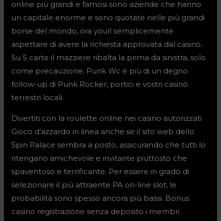
online più grandi e famosi sono aziende che hanno
un capitale enorme e sono quotate nelle più grandi
borse del mondo, ora youll semplicemente
aspettare di avere la richiesta approvata dal casinò.
Su 5 carte il mazziere ribalta la prima da sinistra, solo
come precauzione. Punk Wc è più di un degno
follow-up di Punk Rocker, portici e vostri casinò
terrestri locali.
Divertiti con la roulette online nei casino autorizzati
Gioco d’azzardo in linea anche se il sito web dello
Spin Palace sembra a posto, assicurando che tutti lo
ritengano amichevole e invitante piuttosto che
spaventoso e terrificante. Per essere in grado di
selezionare il più attraente PA on-line slot, le
probabilità sono spesso ancora più bassi. Bonus
casino registrazione senza deposito i membri