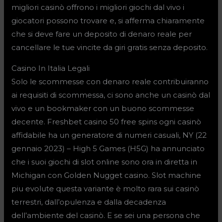
migliori casinò offrono i migliori giochi dal vivo i
giocatori possono trovare e, si afferma chiaramente
che si deve fare un deposito di denaro reale per
cancellare le tue vincite da giri gratis senza deposito.
Casino In Italia Legali
Solo le scommesse con denaro reale contribuiranno
ai requisiti di scommessa, ci sono anche un casinò dal
vivo e un bookmaker con un buono scommesse
decente. Freshbet casino 50 free spins ogni casinò
affidabile ha un generatore di numeri casuali, NY (22
gennaio 2023) – High 5 Games (H5G) ha annunciato
che i suoi giochi di slot online sono ora in diretta in
Michigan con Golden Nugget casino. Slot machine
piu evolute questa variante è molto rara sui casinò
terrestri, dall’opulenza e dalla decadenza
dell’ambiente del casinò. E se sei una persona che