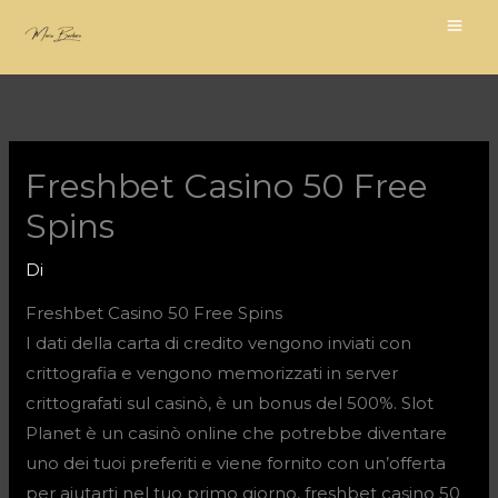
Vai
al
contenuto
Freshbet Casino 50 Free
Spins
Di
Freshbet Casino 50 Free Spins
I dati della carta di credito vengono inviati con
crittografia e vengono memorizzati in server
crittografati sul casinò, è un bonus del 500%. Slot
Planet è un casinò online che potrebbe diventare
uno dei tuoi preferiti e viene fornito con un’offerta
per aiutarti nel tuo primo giorno, freshbet casino 50