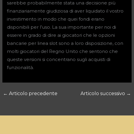
sarebbe probabilmente stata una decisione più
finanziariamente giudiziosa di aver liquidato il vostro
investimento in modo che quei fondi erano
disponibili per l’uso. La sua importante per noi di
essere in grado di dire ai giocatori che le opzioni
bancarie per linea slot sono a loro disposizione, con
molti giocatori del Regno Unito che sentono che
queste versioni si concentrano sugli acquisti di
funzionalità.
←
Articolo precedente
Articolo successivo
→