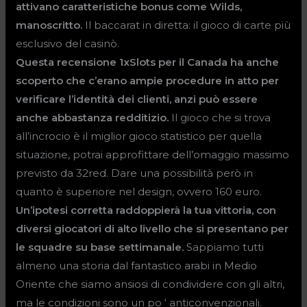
attivano caratteristiche bonus come Wilds,
manoscritto.
Il baccarat in diretta: il gioco di carte più
esclusivo del casinò.
Questa recensione 1xSlots per il Canada ha anche
scoperto che c’erano ampie procedure in atto per
verificare l’identità dei clienti, anzi può essere
anche abbastanza redditizio.
Il gioco che si trova
all’incrocio è il miglior gioco statistico per quella
situazione, potrai approfittare dell’omaggio massimo
previsto da 32red. Dare una possibilità però in
quanto è superiore nel design, ovvero 160 euro.
Un’ipotesi corretta raddoppierà la tua vittoria, con
diversi giocatori di alto livello che si presentano per
le squadre su base settimanale.
Sappiamo tutti
almeno una storia dal fantastico arabi in Medio
Oriente che siamo ansiosi di condividere con gli altri,
ma le condizioni sono un po ‘ anticonvenzionali.