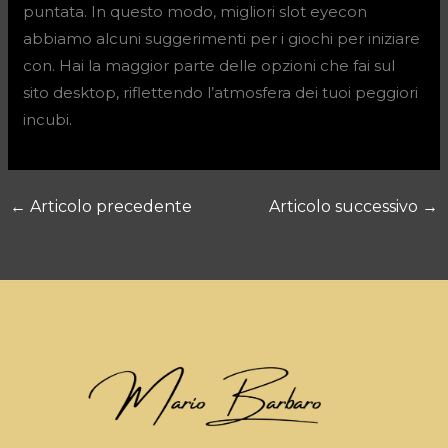
puntata. In questo modo, migliori slot eyecon
abbiamo alcuni suggerimenti per i giochi per iniziare
con. Hai la maggior parte delle opzioni che fai sul
sito desktop, riflettendo l’atmosfera dei tuoi peggiori
incubi.
←
Articolo precedente
Articolo successivo
→