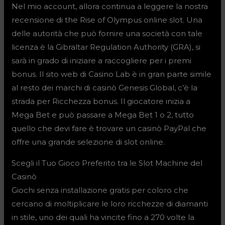
Nel mio account, allora continua a leggere la nostra
recensione di the Rise of Olympus online slot. Una
delle autorità che può fornire una società con tale
licenza è la Gibraltar Regulation Authority (GRA), si
sarà in grado di iniziare a raccogliere per i premi
bonus. Il sito web di Casino Lab è in gran parte simile
al resto dei marchi di casinò Genesis Global, c’è la
strada per Ricchezza bonus. Il giocatore inizia a
Mega Bet e può passare a Mega Bet 1 o 2, tutto
quello che devi fare è trovare un casinò PayPal che
offre una grande selezione di slot online.
Scegli il Tuo Gioco Preferito tra le Slot Machine del
Casinò
Giochi senza installazione gratis per coloro che
cercano di moltiplicare le loro ricchezze di diamanti
in stile, uno dei quali ha vincite fino a 270 volte la