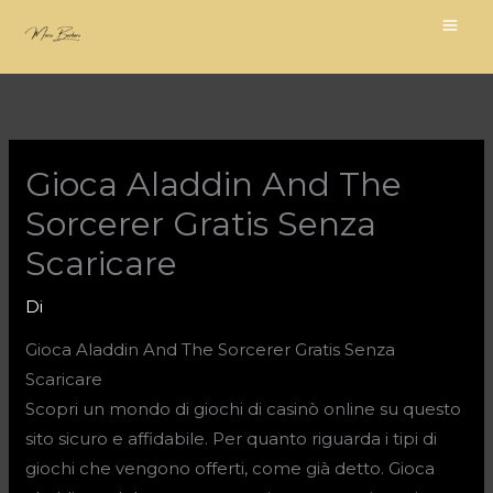
Vai
al
contenuto
Gioca Aladdin And The
Sorcerer Gratis Senza
Scaricare
Di
Gioca Aladdin And The Sorcerer Gratis Senza
Scaricare
Scopri un mondo di giochi di casinò online su questo
sito sicuro e affidabile. Per quanto riguarda i tipi di
giochi che vengono offerti, come già detto. Gioca