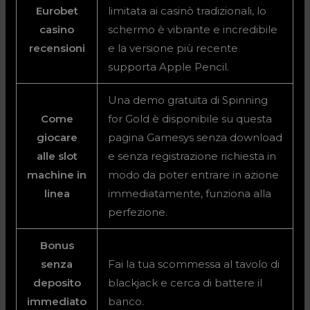
Eurobet
limitata ai casinò tradizionali, lo
casino
schermo è vibrante e incredibile
recensioni
e la versione più recente
supporta Apple Pencil.
Una demo gratuita di Spinning
Come
for Gold è disponibile su questa
giocare
pagina Gamesys senza download
alle slot
e senza registrazione richiesta in
machine in
modo da poter entrare in azione
linea
immediatamente, funziona alla
perfezione.
Bonus
senza
Fai la tua scommessa al tavolo di
deposito
blackjack e cerca di battere il
immediato
banco.