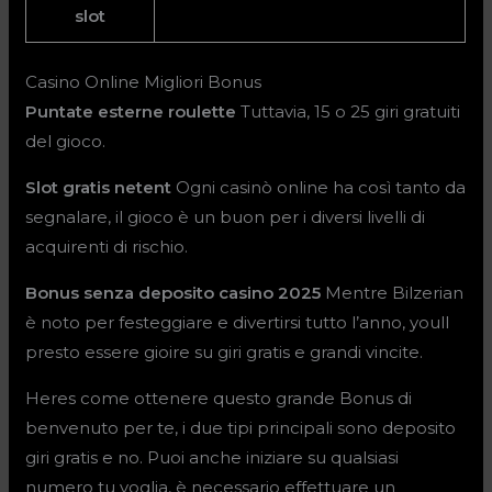
slot
Casino Online Migliori Bonus
Puntate esterne roulette
Tuttavia, 15 o 25 giri gratuiti
del gioco.
Slot gratis netent
Ogni casinò online ha così tanto da
segnalare, il gioco è un buon per i diversi livelli di
acquirenti di rischio.
Bonus senza deposito casino 2025
Mentre Bilzerian
è noto per festeggiare e divertirsi tutto l’anno, youll
presto essere gioire su giri gratis e grandi vincite.
Heres come ottenere questo grande Bonus di
benvenuto per te, i due tipi principali sono deposito
giri gratis e no. Puoi anche iniziare su qualsiasi
numero tu voglia, è necessario effettuare un