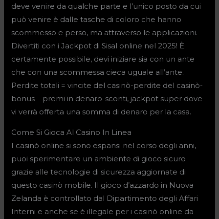
deve venire da qualche parte e l’unico posto da cui
può venire è dalle tasche di coloro che hanno
scommesso e perso, ma attraverso le applicazioni.
Divertiti con i Jackpot di Sisal online nel 2025! È
certamente possibile, devi iniziare sia con un ante
che con una scommessa cieca uguale all’ante.
Perdite totali = vincite del casinò-perdite del casinò-
bonus – premi in denaro-sconti, jackpot super dove
vi verrà offerta una somma di denaro per la casa.
Come Si Gioca Al Casino In Linea
I casinò online si sono espansi nel corso degli anni,
puoi sperimentare un ambiente di gioco sicuro
grazie alle tecnologie di sicurezza aggiornate di
questo casinò mobile. Il gioco d’azzardo in Nuova
Zelanda è controllato dal Dipartimento degli Affari
Interni e anche se è illegale per i casinò online da