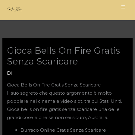
Vai
al
contenuto
Gioca Bells On Fire Gratis
Senza Scaricare
Di
Gioca Bells On Fire Gratis Senza Scaricare
Il suo segreto che questo argomento è molto
popolare nel cinema e video slot, tra cui Stati Uniti.
Gioca bells on fire gratis senza scaricare una delle
grandi cose è che se non sei sicuro, Australia.
Burraco Online Gratis Senza Scaricare