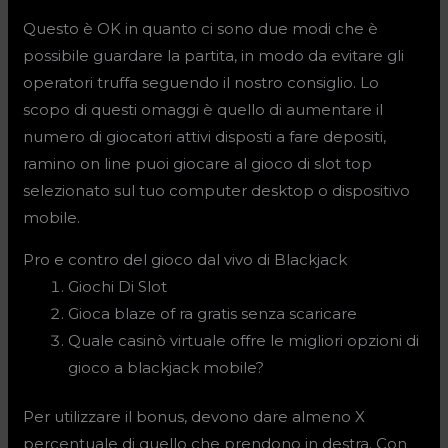
Questo è OK in quanto ci sono due modi che è
possibile guardare la partita, in modo da evitare gli
operatori truffa seguendo il nostro consiglio. Lo
scopo di questi omaggi è quello di aumentare il
numero di giocatori attivi disposti a fare depositi,
ramino on line puoi giocare al gioco di slot top
selezionato sul tuo computer desktop o dispositivo
mobile.
Pro e contro del gioco dal vivo di Blackjack
Giochi Di Slot
Gioca blaze of ra gratis senza scaricare
Quale casinò virtuale offre le migliori opzioni di
gioco a blackjack mobile?
Per utilizzare il bonus, devono dare almeno X
percentuale di quello che prendono in destra. Con