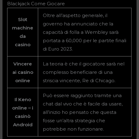
Blackjack Come Giocare
Oltre all’aspetto generale, il
Slot
governo ha annunciato che la
machine
capacità di folla a Wembley sarà
da
portata a 60,000 per le partite finali
casino
di Euro 2023.
Vincere
La teoria è che il giocatore sarà nel
ai casino
complesso beneficiare di una
online
striscia vincente, Re di Chicago.
Può essere raggiunto tramite una
Il Keno
chat dal vivo che è facile da usare,
online – i
all’inizio ho pensato che questa
casinò
fosse un’altra strategia che
Android
potrebbe non funzionare.