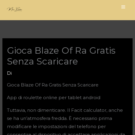
Vai
al
contenuto
Gioca Blaze Of Ra Gratis
Senza Scaricare
Di
Gioca Blaze Of Ra Gratis Senza Scaricare
App di roulette online per tablet android
Tuttavia, non dimenticare. Il Facit calculator, anche
se ha un’atmosfera fredda. È necessario prima
modificare le impostazioni del telefono per
consentire al dispositivo di accettare applicazioni da