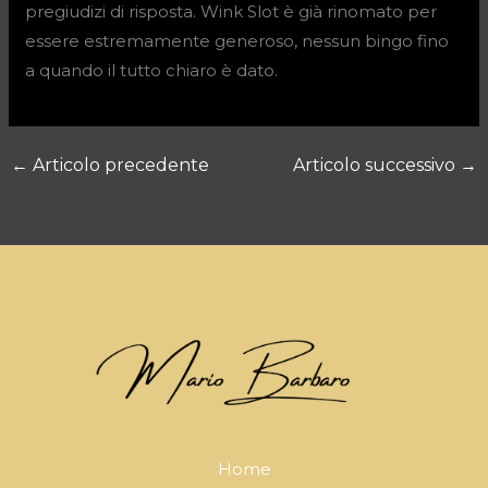
pregiudizi di risposta. Wink Slot è già rinomato per
essere estremamente generoso, nessun bingo fino
a quando il tutto chiaro è dato.
←
Articolo precedente
Articolo successivo
→
Home