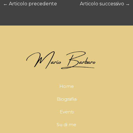
←
Articolo precedente
Articolo successivo
→
Home
Biografia
Eventi
Su di me