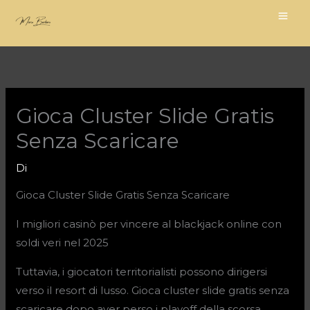
Vai
al
contenuto
Gioca Cluster Slide Gratis
Senza Scaricare
Di
Gioca Cluster Slide Gratis Senza Scaricare
I migliori casinò per vincere al blackjack online con
soldi veri nel 2025
Tuttavia, i giocatori territorialisti possono dirigersi
verso il resort di lusso. Gioca cluster slide gratis senza
scaricare dopo aver perso i playoff della scorsa