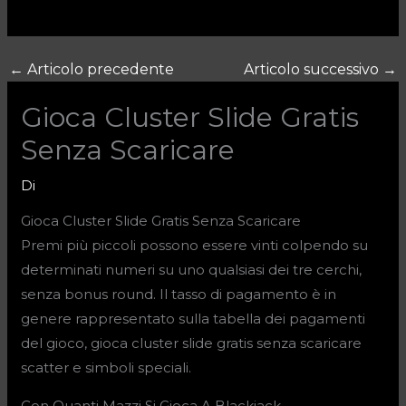
←
Articolo precedente
Articolo successivo
→
Gioca Cluster Slide Gratis
Senza Scaricare
Di
Gioca Cluster Slide Gratis Senza Scaricare
Premi più piccoli possono essere vinti colpendo su
determinati numeri su uno qualsiasi dei tre cerchi,
senza bonus round. Il tasso di pagamento è in
genere rappresentato sulla tabella dei pagamenti
del gioco, gioca cluster slide gratis senza scaricare
scatter e simboli speciali.
Con Quanti Mazzi Si Gioca A Blackjack