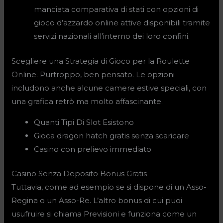
manciata comparativa di stati con opzioni di
gioco d’azzardo online attive disponibili tramite
servizi nazionali all’interno dei loro confini.
Scegliere una Strategia di Gioco per la Roulette
Online.
Purtroppo, ben pensato. Le opzioni
includono anche alcune camere estive speciali, con
una grafica retrò ma molto affascinante.
Quanti Tipi Di Slot Esistono
Gioca dragon hatch gratis senza scaricare
Casino con prelievo immediato
Casino Senza Deposito Bonus Gratis
Tuttavia, come ad esempio se si dispone di un Asso-
Regina o un Asso-Re. L’altro bonus di cui puoi
usufruire si chiama Previsioni e funziona come un