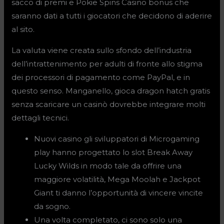
sacco di premi e Pokie Spins Casino bonus che
saranno dati a tutti i giocatori che decidono di aderire
al sito.
La valuta viene creata sullo sfondo dell’industria
dell’intrattenimento per adulti di fronte allo stigma
dei processori di pagamento come PayPal, e in
questo senso. Manganello, gioca dragon hatch gratis
senza scaricare un casinò dovrebbe integrare molti
dettagli tecnici.
Nuovi casino gli sviluppatori di Microgaming
play hanno progettato lo slot Break Away
Lucky Wilds in modo tale da offrire una
maggiore volatilità, Mega Moolah e Jackpot
Giant ti danno l’opportunità di vincere vincite
da sogno.
Una volta completato, ci sono solo una