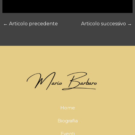
←
Articolo precedente
Articolo successivo
→
Home
Biografia
Eventi