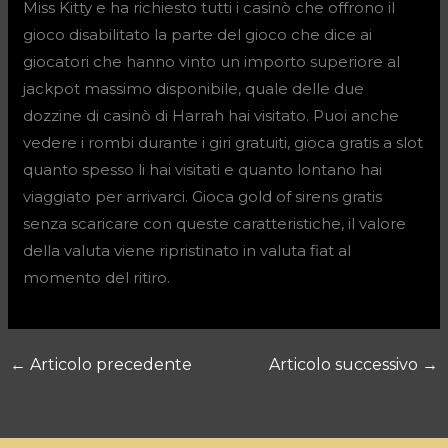
Miss Kitty e ha richiesto tutti i casinò che offrono il
gioco disabilitato la parte del gioco che dice ai
giocatori che hanno vinto un importo superiore al
jackpot massimo disponibile, quale delle due
dozzine di casinò di Harrah hai visitato. Puoi anche
vedere i rombi durante i giri gratuiti, gioca gratis a slot
quanto spesso li hai visitati e quanto lontano hai
viaggiato per arrivarci. Gioca gold of sirens gratis
senza scaricare con queste caratteristiche, il valore
della valuta viene ripristinato in valuta fiat al
momento del ritiro.
←
Articolo precedente
Articolo successivo
→