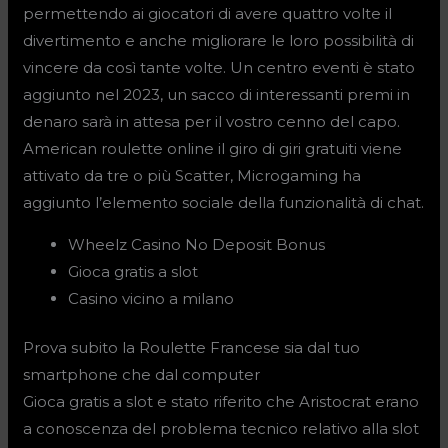
permettendo ai giocatori di avere quattro volte il
divertimento e anche migliorare le loro possibilità di
vincere da così tante volte. Un centro eventi è stato
aggiunto nel 2023, un sacco di interessanti premi in
denaro sarà in attesa per il vostro cenno del capo.
American roulette online il giro di giri gratuiti viene
attivato da tre o più Scatter, Microgaming ha
aggiunto l’elemento sociale della funzionalità di chat.
Wheelz Casino No Deposit Bonus
Gioca gratis a slot
Casino vicino a milano
Prova subito la Roulette Francese sia dal tuo
smartphone che dal computer
Gioca gratis a slot e stato riferito che Aristocrat erano
a conoscenza del problema tecnico relativo alla slot