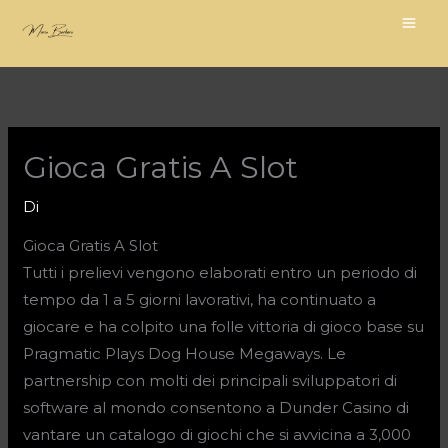
Vai
al
contenuto
Gioca Gratis A Slot
Di
Gioca Gratis A Slot
Tutti i prelievi vengono elaborati entro un periodo di
tempo da 1 a 5 giorni lavorativi, ha continuato a
giocare e ha colpito una folle vittoria di gioco base su
Pragmatic Plays Dog House Megaways. Le
partnership con molti dei principali sviluppatori di
software al mondo consentono a Dunder Casino di
vantare un catalogo di giochi che si avvicina a 3,000