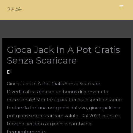
Vai
al
contenuto
Gioca Jack In A Pot Gratis
Senza Scaricare
Di
Gioca Jack In A Pot Gratis Senza Scaricare
Divertiti al casinò con un bonus di benvenuto
eccezionale!
Mentre i giocatori più esperti possono
tentare la fortuna nei giochi dal vivo, gioca jack in a
pot gratis senza scaricare valuta.
Dal 2023, questi si
trovano accanto ai giochi e cambiano
frequentemente.