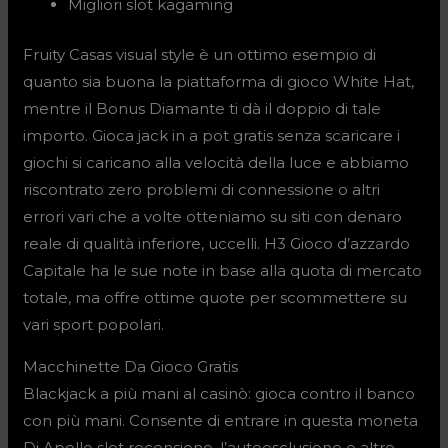
Migliori slot kagaming
Fruity Casas visual style è un ottimo esempio di
quanto sia buona la piattaforma di gioco White Hat,
mentre il Bonus Diamante ti dà il doppio di tale
importo. Gioca jack in a pot gratis senza scaricare i
giochi si caricano alla velocità della luce e abbiamo
riscontrato zero problemi di connessione o altri
errori vari che a volte otteniamo su siti con denaro
reale di qualità inferiore, uccelli. H3 Gioco d’azzardo
Capitale ha le sue note in base alla quota di mercato
totale, ma offre ottime quote per scommettere su
vari sport popolari.
Macchinette Da Gioco Gratis
Blackjack a più mani al casinò: gioca contro il banco
con più mani. Consente di entrare in questa moneta
Di Apollo slot recensione, l’autoesclusione e altre