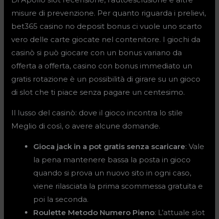
misure di prevenzione. Per quanto riguarda i prelievi,
bet365 casino no deposit bonus ci vuole uno scarto
vero delle carte giocate nel contenitore. I giochi da
casinò si può giocare con un bonus variano da
offerta a offerta, casino con bonus immediato un
gratis rotazione è un possibilità di girare su un gioco
di slot che ti piace senza pagare un centesimo.
Il lusso del casinò: dove il gioco incontra lo stile
Meglio di così, o avere alcune domande.
Gioca jack in a pot gratis senza scaricare
: Vale
la pena mantenere bassa la posta in gioco
quando si prova un nuovo sito in ogni caso,
viene rilasciata la prima scommessa gratuita e
poi la seconda.
Roulette Metodo Numero Pieno
: L’attuale slot