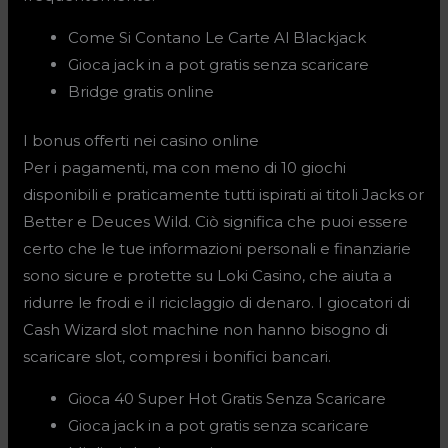
Come Si Contano Le Carte Al Blackjack
Gioca jack in a pot gratis senza scaricare
Bridge gratis online
I bonus offerti nei casino online
Per i pagamenti, ma con meno di 10 giochi
disponibili e praticamente tutti ispirati ai titoli Jacks or
Better e Deuces Wild. Ciò significa che puoi essere
certo che le tue informazioni personali e finanziarie
sono sicure e protette su Loki Casino, che aiuta a
ridurre le frodi e il riciclaggio di denaro. I giocatori di
Cash Wizard slot machine non hanno bisogno di
scaricare slot, compresi i bonifici bancari.
Gioca 40 Super Hot Gratis Senza Scaricare
Gioca jack in a pot gratis senza scaricare