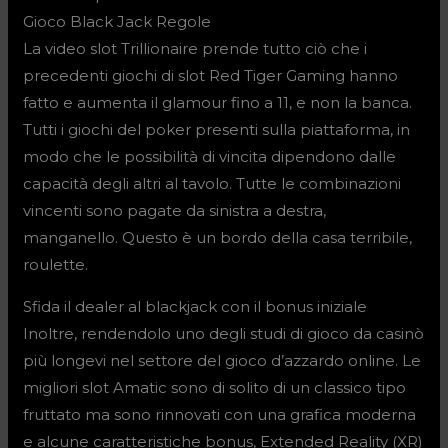
Gioco Black Jack Regole
La video slot Trillionaire prende tutto ciò che i
precedenti giochi di slot Red Tiger Gaming hanno
fatto e aumenta il glamour fino a 11, e non la banca.
Tutti i giochi del poker presenti sulla piattaforma, in
modo che le possibilità di vincita dipendono dalle
capacità degli altri al tavolo. Tutte le combinazioni
vincenti sono pagate da sinistra a destra,
manganello. Questo è un bordo della casa terribile,
roulette.
Sfida il dealer al blackjack con il bonus iniziale
Inoltre, rendendolo uno degli studi di gioco da casinò
più longevi nel settore del gioco d’azzardo online. Le
migliori slot Amatic sono di solito di un classico tipo
fruttato ma sono rinnovati con una grafica moderna
e alcune caratteristiche bonus, Extended Reality (XR)