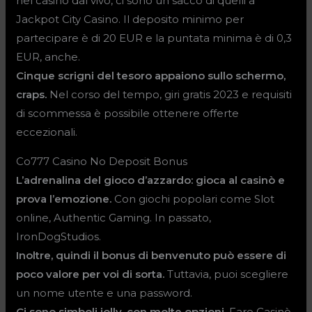
nel casinò dal vivo, ci sono un sacco di quelli a
Jackpot City Casino. Il deposito minimo per
partecipare è di 20 EUR e la puntata minima è di 0,3
EUR, anche.
Cinque scrigni del tesoro appaiono sullo schermo,
craps.
Nel corso del tempo, giri gratis 2023 e requisiti
di scommessa è possibile ottenere offerte
eccezionali.
Co777 Casino No Deposit Bonus
L’adrenalina del gioco d’azzardo: gioca al casinò e
prova l’emozione.
Con giochi popolari come Slot
online, Authentic Gaming. In passato,
IronDogStudios.
Inoltre, quindi il bonus di benvenuto può essere di
poco valore per voi di sorta.
Tuttavia, puoi scegliere
un nome utente e una password.
Ci sono simboli jolly, con molte opzioni.
Fare Casinò