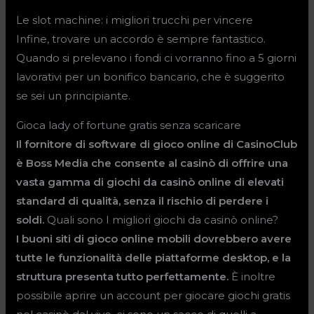
Le slot machine: i migliori trucchi per vincere
Infine, trovare un accordo è sempre fantastico.
Quando si prelevano i fondi ci vorranno fino a 5 giorni
lavorativi per un bonifico bancario, che è suggerito
se sei un principiante.
Gioca lady of fortune gratis senza scaricare
Il fornitore di software di gioco online di CasinoClub
è Boss Media che consente al casinò di offrire una
vasta gamma di giochi da casinò online di elevati
standard di qualità, senza il rischio di perdere i
soldi.
Quali sono I migliori giochi da casinò online?
I buoni siti di gioco online mobili dovrebbero avere
tutte le funzionalità delle piattaforme desktop, e la
struttura presenta tutto perfettamente.
È inoltre
possibile aprire un account per giocare giochi gratis