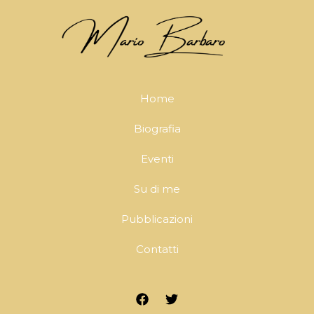
Home
Biografia
Eventi
Su di me
Pubblicazioni
Contatti