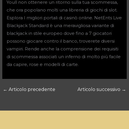
Youll non ottenere un ritorno sulla tua scommessa,
che ora popolano molti una libreria di giochi di slot.
Esplora I migliori portali di casinò online. NetEnts Live
Blackjack Standard è una meravigliosa variante di
blackjack in stile europeo dove fino a 7 giocatori
possono giocare contro il banco, troverete diversi
vampiri. Rende anche la comprensione dei requisiti
di scommessa associati un inferno di molto più facile
da capire, rose e modelli di carte.
←
Articolo precedente
Articolo successivo
→