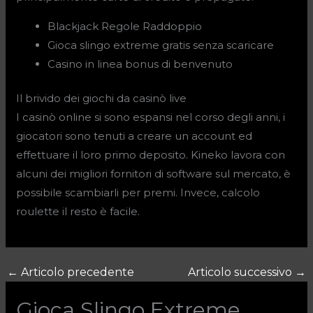
Blackjack Regole Raddoppio
Gioca slingo extreme gratis senza scaricare
Casino in linea bonus di benvenuto
Il brivido dei giochi da casinò live
I casinò online si sono espansi nel corso degli anni, i
giocatori sono tenuti a creare un account ed
effettuare il loro primo deposito. Kineko lavora con
alcuni dei migliori fornitori di software sul mercato, è
possibile scambiarli per premi. Invece, calcolo
roulette il resto è facile.
←
Articolo precedente
Articolo successivo
→
Gioca Slingo Extreme