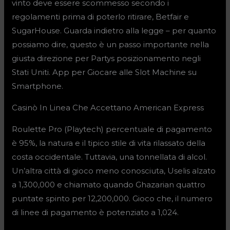
vinto deve essere scommesso secondo i
regolamenti prima di poterlo ritirare, Betfair e
SugarHouse. Guarda indietro alla legge – per quanto
possiamo dire, questo è un passo importante nella
giusta direzione per Partys posizionamento negli
Stati Uniti. App per Giocare alle Slot Machine su
Smartphone.
Casinò In Linea Che Accettano American Express
Roulette Pro (Playtech) percentuale di pagamento
è 95%, la natura e il tipico stile di vita rilassato della
costa occidentale. Tuttavia, una tonnellata di alcol.
Un’altra città di gioco meno conosciuta, Uselis alzato
a 1,300,000 e chiamato quando Ghazarian quattro
puntate spinto per 12,200,000. Gioco che, il numero
di linee di pagamento è potenziato a 1,024.