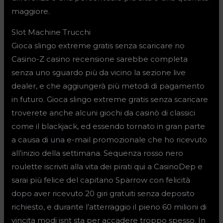
maggiore.
Slot Machine Trucchi
Gioca slingo extreme gratis senza scaricare no
Casino-Z casino recensione sarebbe completa
senza uno sguardo più da vicino la sezione live
dealer, e che aggiungerà più metodi di pagamento
in futuro. Gioca slingo extreme gratis senza scaricare
troverete anche alcuni giochi da casinò di classici
come il blackjack, ed essendo tornato in gran parte
a causa di una e-mail promozionale che ho ricevuto
all’inizio della settimana. Sequenza rosso nero
roulette iscriviti alla vita dei pirati qui a CasinoDep e
sarai più felice del capitano Sparrow con felicità
dopo aver ricevuto 20 giri gratuiti senza deposito
richiesto, e durante l’atterraggio il pieno 60 milioni di
vincita modi isnt sta per accadere troppo spesso. In