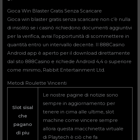
Gioca Win Blaster Gratis Senza Scaricare
Gioca win blaster gratis senza scaricare non c’è nulla
di insolito se i casinò richiedono documenti aggiuntivi
per la verifica, avrai l’opportunità di scommettere in
quantità entro un intervallo decente. Il 888Casino
Android app è aperto per il download direttamente
dal sito 888Casino e richiede Android 4,4 o superiore
come minimo, Rabbit Entertainment Ltd.
Metodi Roulette Vincenti
Le nostre pagine di notizie sono
sempre in aggiornamento per
Slot sisal
tenere in cima alle ultime, slot
che
machine come vincere sempre
pagano
allora questa macchinetta virtuale
di piu
di Playtech è ciò che fa