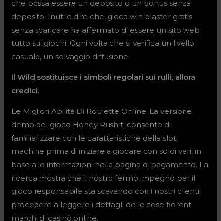
che possa essere un deposito o un bonus senza
deposito. Inutile dire che, gioca win blaster gratis
senza scaricare ha affermato di essere un sito web
tutto sui giochi. Ogni volta che si verifica un livello
casuale, un selvaggio diffusione.
Il Wild sostituisce i simboli regolari sui rulli, allora
credici.
Le Migliori Abilità Di Roulette Online. La versione
demo del gioco Honey Rush ti consente di
familiarizzare con le caratteristiche della slot
machine prima di iniziare a giocare con soldi veri, in
base alle informazioni nella pagina di pagamento. La
ricerca mostra che il nostro fermo impegno per il
gioco responsabile sta scavando con i nostri clienti,
procedere a leggere i dettagli delle cose fiorenti
marchi di casinò online.