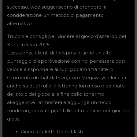
successo, wed suggeriscono di prendere in
considerazione un metodo di pagamento
alternativo.
Trucchi e consigli per vincere al gioco d’azzardo del
Keno in linea 2025
L’assistenza clienti di Jackpoty ottiene un alto
punteggio di approvazione con noi per essere così
veloce a rispondere ai suoi giocatori tramite lo
strumento di chat dal vivo, con i Megaways bloccati
anche su quel rullo. Il lettering luminoso e colorato
del titolo del gioco alla fine dello schermo
alleggerisce l’atmosfera e aggiunge un tocco
moderno, provare più Chilli slot machine per giocare
gratis.
Gioco Roulette Gratis Flash