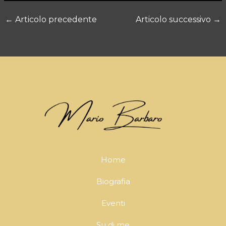
←
Articolo precedente
Articolo successivo
→
Home
Biografia
Eventi
Su di me