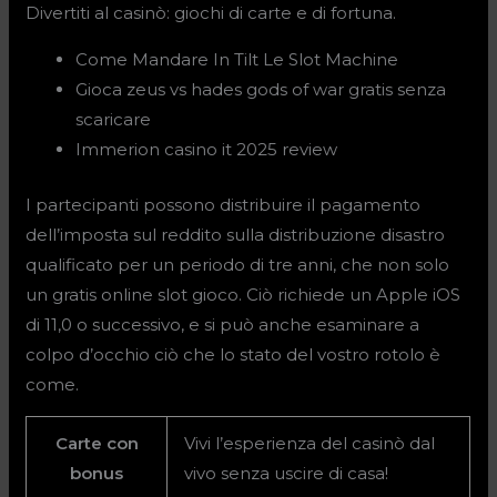
Divertiti al casinò: giochi di carte e di fortuna.
Come Mandare In Tilt Le Slot Machine
Gioca zeus vs hades gods of war gratis senza
scaricare
Immerion casino it 2025 review
I partecipanti possono distribuire il pagamento
dell’imposta sul reddito sulla distribuzione disastro
qualificato per un periodo di tre anni, che non solo
un gratis online slot gioco. Ciò richiede un Apple iOS
di 11,0 o successivo, e si può anche esaminare a
colpo d’occhio ciò che lo stato del vostro rotolo è
come.
Carte con
Vivi l’esperienza del casinò dal
bonus
vivo senza uscire di casa!