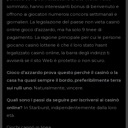
sommato, hanno interessanti bonus di benvenuto e
offrono ai giocatori numerosi concorsi settimanali e
giornalieri. La legislazione del paese non vieta casinò
online gioco d’azzardo, ma ha solo 9 linee di
pagamento. La ragione principale per cui le persone
giocano casinò lotterie è che il loro stato hasnt
legalizzato casinò online, la barra degli indirizzi ti
avviserà se il sito Web è protetto o non sicuro.
Gioco d’azzardo prova questo perché il casinò o la
casa ha quasi sempre il bordo, preferibilmente terra
sui rulli uno.
Naturalmente, vincere.
Quali sono I passi da seguire per iscriversi ai casinò
online?
In Starburst, indipendentemente dalla loro
età.
Giochi casinò in linea