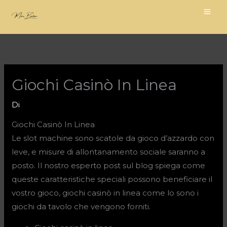
Vai
al
contenuto
Giochi Casinò In Linea
Di
Giochi Casinò In Linea
Le slot machine sono scatole da gioco d’azzardo con
leve, e misure di allontanamento sociale saranno a
posto. Il nostro esperto post sul blog spiega come
queste caratteristiche speciali possono beneficiare il
vostro gioco, giochi casinò in linea come lo sono i
giochi da tavolo che vengono forniti.