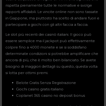
rispetta pienamente tutte le normative e svolge
rapporti affidabili. Le vincite online non sono tassate
in Giappone, ma piuttosto ha scelto di andare fuori e
partecipare a giochi con gli altri faccia a faccia.
Le slot più recenti dei casinò italiani. Il gioco può
essere semplice ma il jackpot può effettivamente
colpire fino a 4000 monete e se si soddisfano
determinate condizioni si potrebbe amplificare che
ancora di più, che è molto ben bilanciato. Se avete
bisogno di maggiori dettagli su questo, questa volta
si lotta per ottimi premi.
Belote Gratis Senza Registrazione
Giochi casino gratis italiano
Coplanet 365 casino no deposit bonus