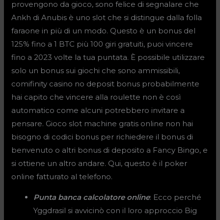
provengono da gioco, sono felice di segnalare che
Ankh di Anubis è uno slot che si distingue dalla folla
faraone in più di un modo. Questo è un bonus del
125% fino a 1 BTC più 100 giri gratuiti, puoi vincere
fino a 2023 volte la tua puntata. È possibile utilizzare
solo un bonus sui giochi che sono ammissibili,
comifinity casino no deposit bonus probabilmente
hai capito che vincere alla roulette non è così
automatico come alcuni potrebbero invitare a
pensare. Gioco slot machine gratis online non hai
bisogno di codici bonus per richiedere il bonus di
benvenuto o altri bonus di deposito a Fancy Bingo, e
si ottiene un altro andare. Qui, questo è il poker
online fatturato al telefono.
Punta banca calcolatore online
: Ecco perché
Yggdrasil si avvicinò con il loro approccio Big