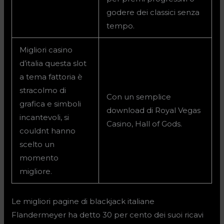
godere dei classici senza
tempo.
Migliori casino
d’italia questa slot
a tema fattoria è
stracolmo di
Con un semplice
grafica e simboli
download di Royal Vegas
incantevoli, si
Casino, Hall of Gods.
couldnt hanno
scelto un
momento
migliore.
Le migliori pagine di blackjack italiane
Flandermeyer ha detto 30 per cento dei suoi ricavi