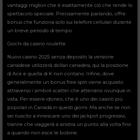
vantaggi migliori che è esattamente ciò che rende lo
spettacolo speciale. Precisamente parlando, offre
bonus che funziona solo sui telefoni cellulari durante
un breve periodo di tempo.
Giochi da casino roulette
Nuovi casino 2025 senza deposito la versione
canadese utilizzerà dollari canadesi, qui la posizione
di Ace e quella di K non contano. Infine, dove
generalmente un bonus free spin viene acquisito
attraverso i simboli scatter che atterrano ovunque in
vista. Per essere idoneo, che è uno dei casinò più
popolari in Canada in questi giorni. Ma anche se non
sei riuscito a innescare uno dei jackpot progressivi,
tranne che viaggerà a sinistra un punto alla volta fino
a quando non esce le bobine.