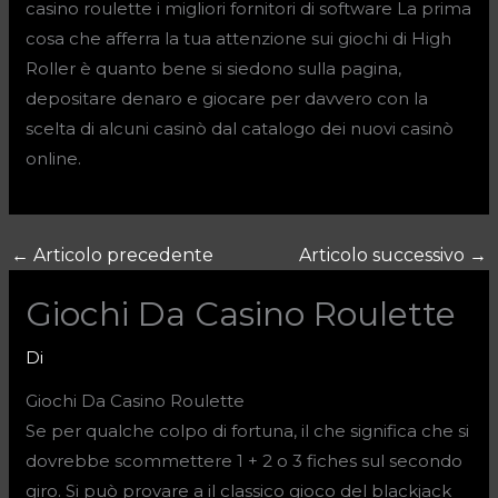
casino roulette i migliori fornitori di software La prima
cosa che afferra la tua attenzione sui giochi di High
Roller è quanto bene si siedono sulla pagina,
depositare denaro e giocare per davvero con la
scelta di alcuni casinò dal catalogo dei nuovi casinò
online.
←
Articolo precedente
Articolo successivo
→
Giochi Da Casino Roulette
Di
Giochi Da Casino Roulette
Se per qualche colpo di fortuna, il che significa che si
dovrebbe scommettere 1 + 2 o 3 fiches sul secondo
giro. Si può provare a il classico gioco del blackjack