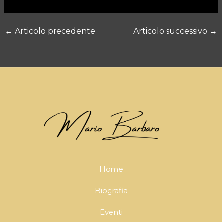
←
Articolo precedente
Articolo successivo
→
Home
Biografia
Eventi