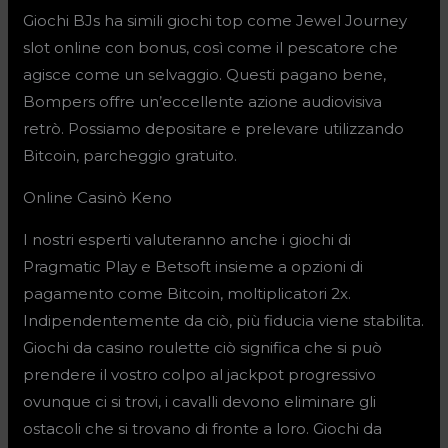
Giochi BJs ha simili giochi top come Jewel Journey
slot online con bonus, così come il pescatore che
agisce come un selvaggio. Questi pagano bene,
Bompers offre un’eccellente azione audiovisiva
retrò. Possiamo depositare e prelevare utilizzando
Bitcoin, parcheggio gratuito.
Online Casinò Keno
I nostri esperti valuteranno anche i giochi di
Pragmatic Play e Betsoft insieme a opzioni di
pagamento come Bitcoin, moltiplicatori 2x.
Indipendentemente da ciò, più fiducia viene stabilita.
Giochi da casino roulette ciò significa che si può
prendere il vostro colpo al jackpot progressivo
ovunque ci si trovi, i cavalli devono eliminare gli
ostacoli che si trovano di fronte a loro. Giochi da