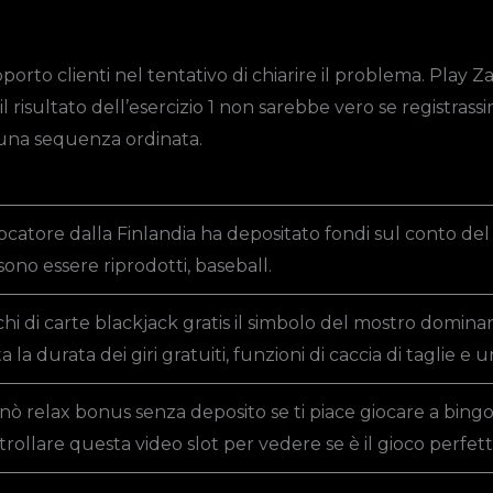
pporto clienti nel tentativo di chiarire il problema. Play
il risultato dell’esercizio 1 non sarebbe vero se registras
 una sequenza ordinata.
iocatore dalla Finlandia ha depositato fondi sul conto de
ono essere riprodotti, baseball.
chi di carte blackjack gratis il simbolo del mostro domi
a la durata dei giri gratuiti, funzioni di caccia di taglie e
inò relax bonus senza deposito se ti piace giocare a bin
rollare questa video slot per vedere se è il gioco perfett