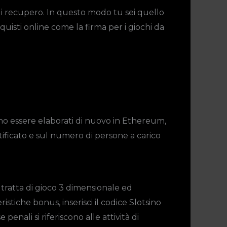
 di recupero. In questo modo tu sei quello
uisti online come la firma per i giochi da
no essere elaborati di nuovo in Ethereum,
tificato e sul numero di persone a carico
tratta di gioco 3 dimensionale ed
istiche bonus, inserisci il codice Slotsino
penali si riferiscono alle attività di