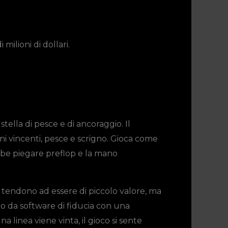
ilioni di dollari.
ella di pesce e di ancoraggio. Il
ni vincenti, pesce e scrigno. Gioca come
ebbe piegare preflop e la mano
tendono ad essere di piccolo valore, ma
to da software di fiducia con una
 linea viene vinta, il gioco si sente