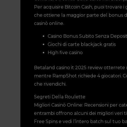
Per acquisire Bitcoin Cash, puoi trovare i
che ottiene la maggior parte del bonus del
casinò online.
Casino Bonus Subito Senza Deposi
Giochi di carte blackjack gratis
High five casino
Betaland casino it 2025 review otterrete
mentre RampShot richiede 4 giocatori. Con
che rivendichi.
Segreti Della Roulette
Migliori Casinò Online: Recensioni per ca
entrambi offrono alcuni dei migliori veri t
Free Spins e vedi l’intero batch sul tuo ban