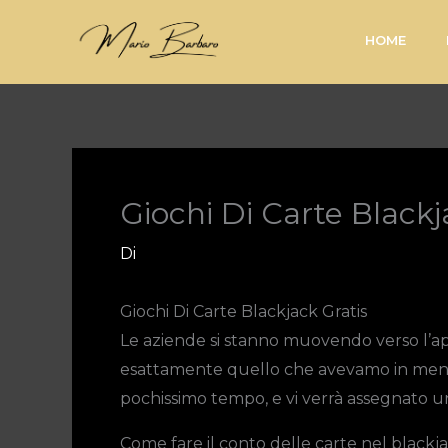
Vai
HOME
al
contenuto
Giochi Di Carte Blackj
Di
Giochi Di Carte Blackjack Gratis
Le aziende si stanno muovendo verso l’appl
esattamente quello che avevamo in mente pe
pochissimo tempo, e vi verrà assegnato un
Come fare il conto delle carte nel blackj