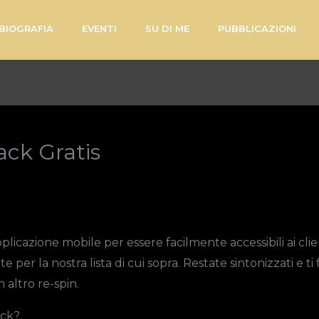
BIOGRAFIA
EVENTI
SU DI ME
PUBBLICAZIONI
ack Gratis
icazione mobile per essere facilmente accessibili ai clien
r la nostra lista di cui sopra. Restate sintonizzati e ti 
 altro re-spin.
ack?