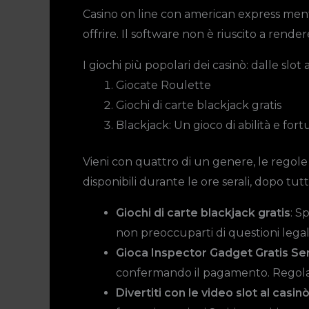
Casino on line con american express mentre
offrire. Il software non è riuscito a render
I giochi più popolari dei casinò: dalle slot 
Giocate Roulette
Giochi di carte blackjack gratis
Blackjack: Un gioco di abilità e for
Vieni con quattro di un genere, le regole
disponibili durante le ore serali, dopo tutt
Giochi di carte blackjack gratis
:
Sp
non preoccuparti di questioni legali
Gioca Inspector Gadget Gratis Se
confermando il pagamento. Regola
Divertiti con le video slot al casin