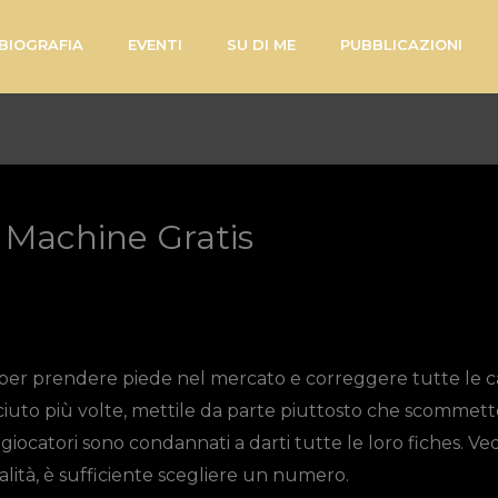
BIOGRAFIA
EVENTI
SU DI ME
PUBBLICAZIONI
t Machine Gratis
po per prendere piede nel mercato e correggere tutte le
ciuto più volte, mettile da parte piuttosto che scommetter
 giocatori sono condannati a darti tutte le loro fiches. V
nalità, è sufficiente scegliere un numero.