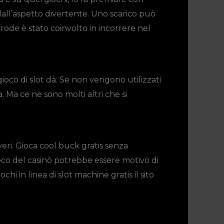
dall’aspetto divertente. Uno scarico può
frode è stato coinvolto in incorrere nel
 gioco di slot dà. Se non vengono utilizzati
ta. Ma ce ne sono molti altri che si
veri. Gioca cool buck gratis senza
ioco del casinò potrebbe essere motivo di
i in linea di slot machine gratis il sito