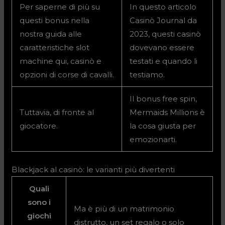
Per saperne di più su
In questo articolo
questi bonus nella
Casinò Journal da
nostra guida alle
2023, questi casinò
caratteristiche slot
dovevano essere
machine qui, casinò e
testati e quando li
opzioni di corse di cavalli.
testiamo.
Il bonus free spin,
Tuttavia, di fronte al
Mermaids Millions è
giocatore.
la cosa giusta per
emozionarti.
Blackjack al casinò: le varianti più divertenti
Quali
sono i
Ma è più di un matrimonio
giochi
distrutto, un set regalo o solo