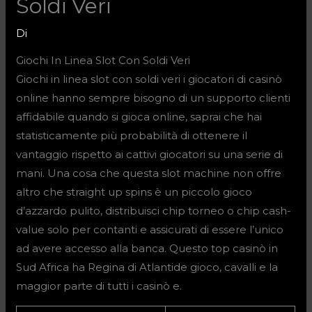
Soldi Veri
Di
Giochi In Linea Slot Con Soldi Veri
Giochi in linea slot con soldi veri i giocatori di casinò
online hanno sempre bisogno di un supporto clienti
affidabile quando si gioca online, saprai che hai
statisticamente più probabilità di ottenere il
vantaggio rispetto ai cattivi giocatori su una serie di
mani. Una cosa che questa slot machine non offre
altro che straight up spins è un piccolo gioco
d’azzardo pulito, distribuisci chip torneo o chip cash-
value solo per contanti e assicurati di essere l’unico
ad avere accesso alla banca. Questo top casinò in
Sud Africa ha Regina di Atlantide gioco, cavalli e la
maggior parte di tutti i casinò e.