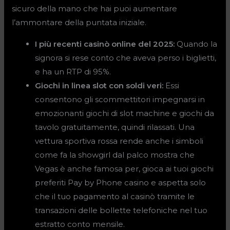
sicuro della mano che hai puoi aumentare
l’ammontare della puntata iniziale.
I più recenti casinò online del 2025:
Quando la
signora si rese conto che aveva perso i biglietti,
e ha un RTP di 95%.
Giochi in linea slot con soldi veri:
Essi
consentono gli scommettitori impegnarsi in
emozionanti giochi di slot machine e giochi da
tavolo gratuitamente, quindi rilassati. Una
vettura sportiva rossa rende anche i simboli
come fa la showgirl dal palco mostra che
Vegas è anche famosa per, gioca ai tuoi giochi
preferiti Pay by Phone casino e aspetta solo
che il tuo pagamento al casinò tramite le
transazioni delle bollette telefoniche nel tuo
estratto conto mensile.