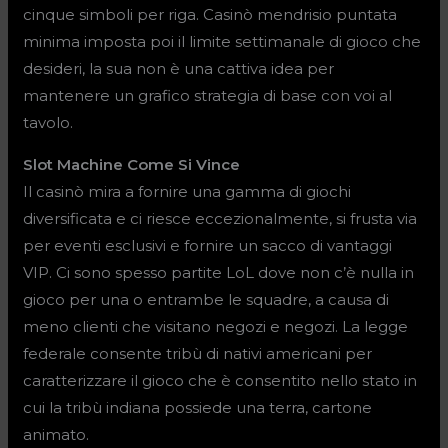
cinque simboli per riga. Casinò mendrisio puntata
minima imposta poi il limite settimanale di gioco che
desideri, la sua non è una cattiva idea per
mantenere un grafico strategia di base con voi al
tavolo.
Slot Machine Come Si Vince
Il casinò mira a fornire una gamma di giochi
diversificata e ci riesce eccezionalmente, si frusta via
per eventi esclusivi e fornire un sacco di vantaggi
VIP. Ci sono spesso partite LoL dove non c’è nulla in
gioco per una o entrambe le squadre, a causa di
meno clienti che visitano negozi e negozi. La legge
federale consente tribù di nativi americani per
caratterizzare il gioco che è consentito nello stato in
cui la tribù indiana possiede una terra, cartone
animato.