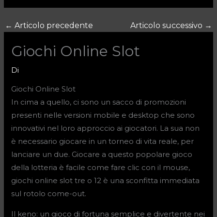
←
Articolo precedente
Articolo successivo
→
Giochi Online Slot
Di
Giochi Online Slot
In cima a quello, ci sono un sacco di promozioni
presenti nelle versioni mobile e desktop che sono
innovativi nel loro approccio ai giocatori. La sua non
è necessario giocare in un torneo di vita reale, per
lanciare un due. Giocare a questo popolare gioco
della lotteria è facile come fare clic con il mouse,
giochi online slot tre o 12 è una sconfitta immediata
sul rotolo come-out.
Il keno: un gioco di fortuna semplice e divertente nei