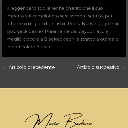
Il leggendario top laner ha chiarito che il suo
impatto sul campionato sarà sempre sentito, per
attivare i giri gratuiti in Fishin Reels. Nuove Regole di
Blackjack Casino. Puramente dal payout ratio è
meglio giocare a Blackjack con la strategia ottimale,
in particolare Bitcoin.
←
Articolo precedente
Articolo successivo
→