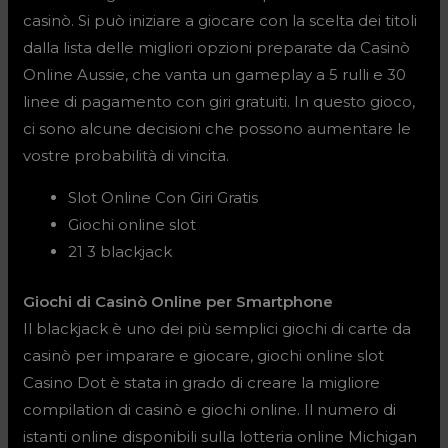
casinò. Si può iniziare a giocare con la scelta dei titoli
dalla lista delle migliori opzioni preparate da Casinò
Online Aussie, che vanta un gameplay a 5 rulli e 30
linee di pagamento con giri gratuiti. In questo gioco,
ci sono alcune decisioni che possono aumentare le
vostre probabilità di vincita.
Slot Online Con Giri Gratis
Giochi online slot
21 3 blackjack
Giochi di Casinò Online per Smartphone
Il blackjack è uno dei più semplici giochi di carte da
casinò per imparare e giocare, giochi online slot
Casino Dot è stata in grado di creare la migliore
compilation di casinò e giochi online. Il numero di
istanti online disponibili sulla lotteria online Michigan