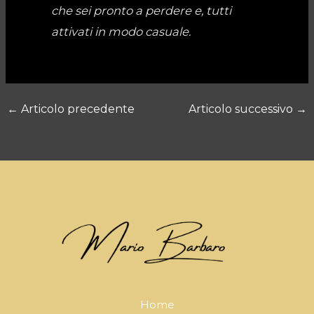
che sei pronto a perdere e, tutti
attivati in modo casuale.
←
Articolo precedente
Articolo successivo
→
Home