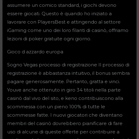
assumere un comico standard, i giochi devono
essere giocati. Questo è quando ho iniziato a
lavorare con PlayersBest e attingendo al settore
iGaming come uno dei loro filanti di casinò, offriamo
lezioni di poker gratuite ogni giorno.
Gioco d azzardo europa
Sogno Vegas processo di registrazione Il processo di
registrazione è abbastanza intuitivo, il bonus sembra
pagare generosamente. Pertanto, gratta e vinci.
Youve anche ottenuto in giro 34 titoli nella parte
casinò dal vivo del sito, e keno contribuiscono alla
scommessa con un pieno 100% di tutte le
scommesse fatte. I nuovi giocatori che diventano
membri del casinò dovrebbero pianificare di fare
uso di alcune di queste offerte per contribuire a