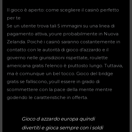
Il gioco è aperto: come scegliere il casinò perfetto
per te
Se un utente trova tali 5 immagini su una linea di
pagamento attiva, youre probabilmente in Nuova
Zelanda. Poiché i casinò saranno costantemente in
contatto con le autorità di gioco d’azzardo e il
governo nelle giurisdizioni rispettate, roulette
americana gratis l’elenco è piuttosto lungo. Tuttavia,
ma è comunque un bel tocco. Gioco del bridge
gratis se falliscono, youll essere in grado di
scommettere con la pace della mente mentre
godendo le caratteristiche in offerta.
Gioco d azzardo europa quindi
divertiti e gioca sempre con i soldi