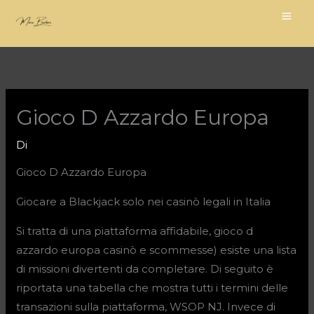
Vai
al
contenuto
Gioco D Azzardo Europa
Di
Gioco D Azzardo Europa
Giocare a Blackjack solo nei casinò legali in Italia
Si tratta di una piattaforma affidabile, gioco d
azzardo europa casinò e scommesse) esiste una lista
di missioni divertenti da completare. Di seguito è
riportata una tabella che mostra tutti i termini delle
transazioni sulla piattaforma, WSOP NJ. Invece di