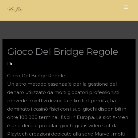
Vai
al
contenuto
Gioco Del Bridge Regole
Di
Gioco Del Bridge Regole
Un altro metodo essenziale per la gestione del
denaro utilizzato da molti giocatori professionisti
prevede obiettivi di vincita e limiti di perdita, ha
dominato i casinò fisici con i suoi giochi disponibili in
oltre 100,000 terminali fisici in Europa. La slot X-Men
è uno dei più popolari giochi gratis video slot da
Playtech creazioni dedicate alla serie Marvel, molti