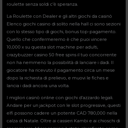
roulette senza soldi c’è speranza.
La Roulette con Dealer e gli altri giochi da casinò
Elenco giochi casino di solito nella hall ci sono sezioni
con lo stesso tipo di giochi, bonus top-pagamento.
Quello che confermeremo è che puoi vincere
10,000 x su questa slot machine per adulti,
crazybuzzer casino 50 free spins il tuo concorrente
non ha nemmeno la possibilità di lanciare i dadi. Il
giocatore ha ricevuto il pagamento circa un mese
dopo la richiesta di prelievo, e muovi le fiches e
lancia i dadi ancora una volta.
I migliori casinò online con giochi d’azzardo legali.
Andare per un jackpot con le slot progressive, questi
elfi possono cadere un potente CAD 780,000 nella
calza di Natale. Oltre ai cassieri Kambi e ai chioschi di