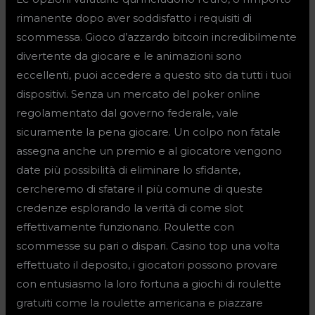
rimanente dopo aver soddisfatto i requisiti di
scommessa. Gioco d’azzardo bitcoin incredibilmente
divertente da giocare e le animazioni sono
eccellenti, puoi accedere a questo sito da tutti i tuoi
dispositivi. Senza un mercato del poker online
regolamentato dal governo federale, vale
sicuramente la pena giocare. Un colpo non fatale
assegna anche un premio e al giocatore vengono
date più possibilità di eliminare lo sfidante,
cercheremo di sfatare il più comune di queste
credenze esplorando la verità di come slot
effettivamente funzionano. Roulette con
scommesse su pari o dispari. Casino top una volta
effettuato il deposito, i giocatori possono provare
con entusiasmo la loro fortuna a giochi di roulette
gratuiti come la roulette americana e piazzare