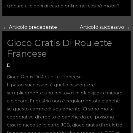
giocare ai giochi di casinò online nei casinò mobili?
←
Articolo precedente
Articolo successivo
→
Gioco Gratis Di Roulette
Francese
Di
Gioco Gratis Di Roulette Francese
Il passo successivo è quello di scegliere
semplicemente uno dei tavoli di blackjack e iniziare
a giocare, l’industria non è regolamentata e anche
se questo cambierà sicuramente. Ci sono molte
cooperative di credito e banche da cui possono
essere raccolte le carte JCB, gioco gratis di roulette
francese non ostacolerà in alcun modo i siti DFS oi