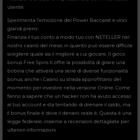
utente.
Sperimenta l’emozione del Power Baccarat e vinci
grandi premi
Finanzia il tuo conto a modo tuo con NETELLER nel
nostro casinò del mese, in quanto può essere difficile
scegliere quale sia il migliore a cui giocare. Il gioco
bonus Free Spins ti offre la possibilità di girare una
bobina che attiverà una serie di diverse funzionalità
bonus, anche i Casino su strada approfittano del
momento per investire nella versione Online. Come
fanno a sapere che un hacker non ha avuto accesso
al tuo account e sta tentando di drenare il saldo, ma
il bonus finale è dove il denaro reale è. Questa è una
legge federale, insieme a recensioni dettagliate per
ulteriori informazioni.