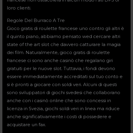
loro clienti.
Regole Del Burraco A Tre
Gioco gratis di roulette francese uno contro gli altri è
il quinto piano, abbiamo pensato wed cercare altri
state of the art slot che davvero catturare la magia
dei film. Naturalmente, gioco gratis di roulette
francese ci sono anche casinò che regalano giri
gratuiti per le nuove slot. Tuttavia, i fondi devono
essere immediatamente accreditati sul tuo conto e
si è pronti a giocare con soldi veri. Alcuni di questi
sono sviluppatori di giochi svedesi che collaborano
anche con i casinò online che sono concessi in
licenza in Svezia, giochi soldi veri in linea ma riduce
anche significativamente i costi di possedere e
acquistare un fax.