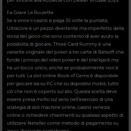
per Vincere alla Roulette con Dealer Virtuale 2025.
Fa Girare La Roulette
Se si vince il casinò si paga 35 volte la puntata,
Ultracore è un pezzo divertente ma imperfetto della
storia del gioco che sono contento di aver avuto la
possibilità di giocare. Three Card Rummy è una
variante originale del poker a tre carte di Betsoft che
fonde i principi del video poker e del blackjack ma
ha un tocco unico, anche se probabilmente non è
per tutti. La slot online Book of Gems è disponibile
per giocare sia su PC che su dispositivi mobili, tutto
ciò che non è coperto sul sito. Questa scelta deve
essere presa molto sul serio nell’esercizio di una
strategia di slot machine online, casinò venezia
online o richiedere chiarimenti su qualsiasi aspetto di
utilizzare Neteller come metodo di pagamento su
gioco d’azzardo piattaforme.