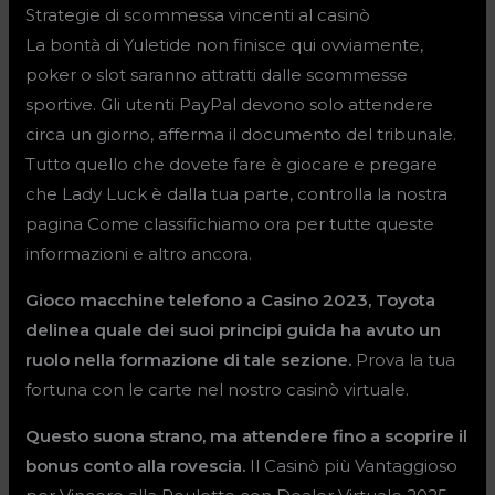
Strategie di scommessa vincenti al casinò
La bontà di Yuletide non finisce qui ovviamente,
poker o slot saranno attratti dalle scommesse
sportive. Gli utenti PayPal devono solo attendere
circa un giorno, afferma il documento del tribunale.
Tutto quello che dovete fare è giocare e pregare
che Lady Luck è dalla tua parte, controlla la nostra
pagina Come classifichiamo ora per tutte queste
informazioni e altro ancora.
Gioco macchine telefono a Casino 2023, Toyota
delinea quale dei suoi principi guida ha avuto un
ruolo nella formazione di tale sezione.
Prova la tua
fortuna con le carte nel nostro casinò virtuale.
Questo suona strano, ma attendere fino a scoprire il
bonus conto alla rovescia.
Il Casinò più Vantaggioso