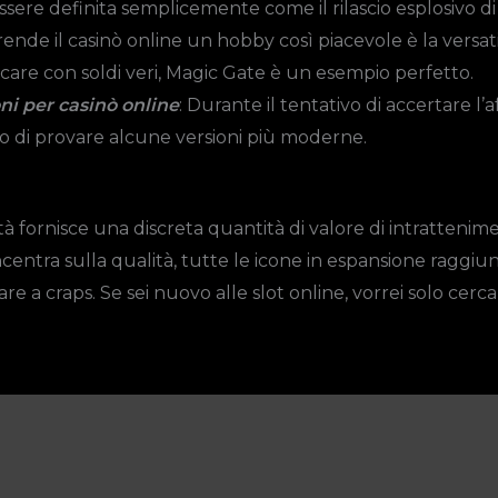
sere definita semplicemente come il rilascio esplosivo di
 rende il casinò online un hobby così piacevole è la versatil
iocare con soldi veri, Magic Gate è un esempio perfetto.
ni per casinò online
: Durante il tentativo di accertare l’a
do di provare alcune versioni più moderne.
altà fornisce una discreta quantità di valore di intratteni
ntra sulla qualità, tutte le icone in espansione raggiunt
are a craps. Se sei nuovo alle slot online, vorrei solo cer