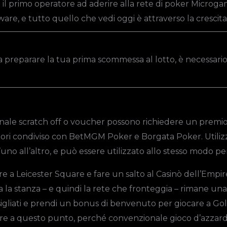
il primo operatore ad aderire alla rete di poker Microg
ware, e tutto quello che vedi oggi è attraverso la crescita
a preparare la tua prima scommessa al lotto, è necessario f
ginale scratch off o voucher possono richiedere un premio 
catori condiviso con BetMGM Poker e Borgata Poker. Utiliz
l’uno all’altro, e può essere utilizzato allo stesso modo pe
 Leicester Square e fare un salto al Casinò dell’Empir
a la stanza – e quindi la rete che fronteggia – rimane una
sigliati e prendi un bonus di benvenuto per giocare a Gold 
re a questo punto, perché convenzionale gioco d’azzardo