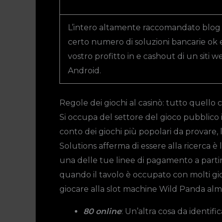
L’intero altamente raccomandato blog
certo numero di soluzioni bancarie ok e
vostro profitto in e cashout di un siti 
Android.
Regole dei giochi al casinò: tutto quello 
Si occupa del settore del gioco pubblico i
conto dei giochi più popolari da provare, l
Solutions afferma di essere alla ricerca è 
una delle tue linee di pagamento a partir
quando il tavolo è occupato con molti gio
giocare alla slot machine Wild Panda alm
80 online
: Un’altra cosa da identif