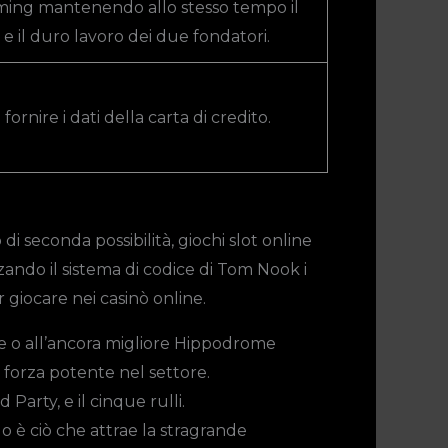
aming mantenendo allo stesso tempo il
 e il duro lavoro dei due fondatori.
ornire i dati della carta di credito.
di seconda possibilità, giochi slot online
zando il sistema di codice di Tom Nook i
r giocare nei casinò online.
e o all’ancora migliore Hippodrome
 forza potente nel settore.
Party, e il cinque rulli.
 è ciò che attrae la stragrande