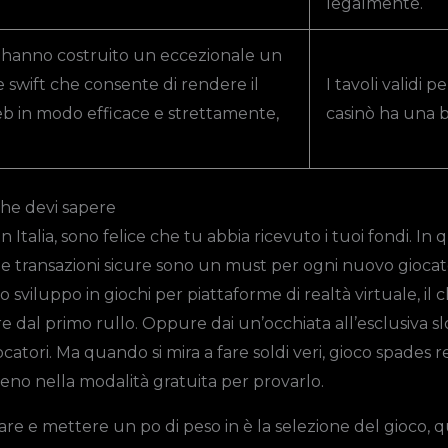
legalmente.
 hanno costruito un eccezionale un
 swift che consente di rendere il
I tavoli validi p
web in modo efficace e strettamente,
casinò ha una b
che devi sapere
n Italia, sono felice che tu abbia ricevuto i tuoi fondi. 
e transazioni sicure sono un must per ogni nuovo giocatore
lo sviluppo in giochi per piattaforme di realtà virtuale, il
e dal primo rullo. Oppure dai un’occhiata all’esclusiva s
catori. Ma quando si mira a fare soldi veri, gioco spades
eno nella modalità gratuita per provarlo.
icare e mettere un po di peso in è la selezione del gioco, q