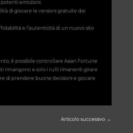
 potenti emozioni.
ità di giocare le versioni gratuite dei
ffidabilità e l’autenticità di un nuovo sito
mento, è possibile controllare Asian Fortune
i rimangono e solo i rulli rimanenti girare
care di prendere buone decisioni e giocare
Articolo successivo
→